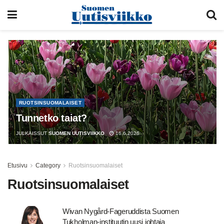
RUOTSINSUOMALAISET
Tunnetko taiat?
JULKAISSUT
SUOMEN UUTISVIIKKO
16.6.2026
Etusivu
Category
Ruotsinsuomalaiset
Ruotsinsuomalaiset
Wivan Nygård-Fageruddista Suomen
Tukholman-instituutin uusi johtaja