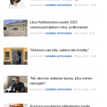
JULKAISSUT
SUOMEN UUTISVIIKKO
19.6.2023
0
Liisa Hartikaisesta vuoden 2023
ruotsinsuomalainen virka- ja liikenainen
JULKAISSUT
SUOMEN UUTISVIIKKO
8.3.2023
0
”Kirkkoon saa tulla, vaikkei olisi kristitty”
JULKAISSUT
SUOMEN UUTISVIIKKO
14.4.2022
0
”Me olemme sellainen kansa, joka menee
eteenpäin”
JULKAISSUT
SUOMEN UUTISVIIKKO
14.4.2022
0
Ruotsinsuomalaisten eläkeläisten asialla