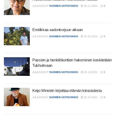
JULKAISSUT
SUOMEN UUTISVIIKKO
30.11.2021
0
Erotiikkaa sadonkorjuun aikaan
JULKAISSUT
SUOMEN UUTISVIIKKO
20.10.2021
0
Passien ja henkilökorttien hakeminen keskitetään
Tukholmaan
JULKAISSUT
SUOMEN UUTISVIIKKO
20.10.2021
0
Keijo Winstén kirjoittaa elämän kiirastulesta
JULKAISSUT
SUOMEN UUTISVIIKKO
20.10.2021
0