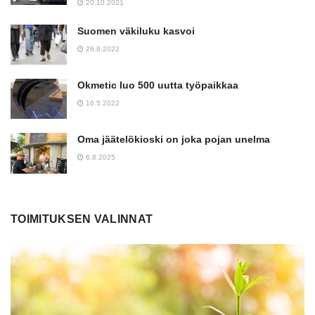
20.10.2021
Suomen väkiluku kasvoi
26.8.2022
Okmetic luo 500 uutta työpaikkaa
16.5.2022
Oma jäätelökioski on joka pojan unelma
6.8.2025
TOIMITUKSEN VALINNAT