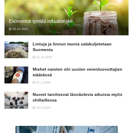
Ekonomisti tyrmää inflaatioriskit
20.10.2021
Lintuja ja linnun munia salakuljetetaan
Suomesta
11.10.2025
Miehet naisten ohi uusien verenluovuttajien
määrässä
21.1.2026
Nuoret tarvitsevat läsnäolevia aikuisia myös
chillaillessa
15.3.2023