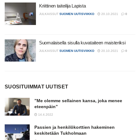
Kriittinen taiteilija Lapista
JULKAISSUT
SUOMEN UUTISVIIKKO
20.10.2021
0
Suomalaisella sisulla kuvataiteen maisteriksi
JULKAISSUT
SUOMEN UUTISVIIKKO
20.10.2021
0
SUOSITUIMMAT UUTISET
”Me olemme sellainen kansa, joka menee
eteenpäin”
14.4.2022
Passien ja henkilökorttien hakeminen
keskitetään Tukholmaan