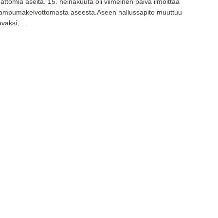
attomia aseita. 15. heinäkuuta oli viimeinen päivä ilmoittaa
le ampumakelvottomasta aseesta.Aseen hallussapito muuttuu
vaksi, ...