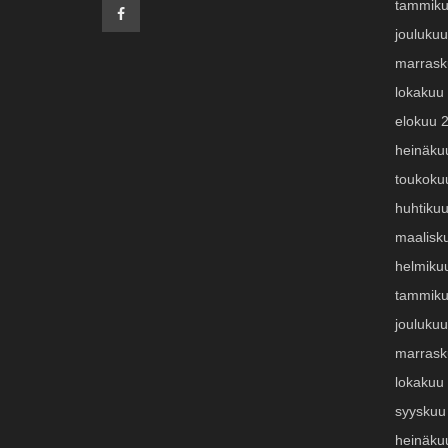
tammiku
jouluku
marrask
lokakuu
elokuu 
heinäku
toukoku
huhtiku
maalisk
helmiku
tammiku
jouluku
marrask
lokakuu
syyskuu
heinäku