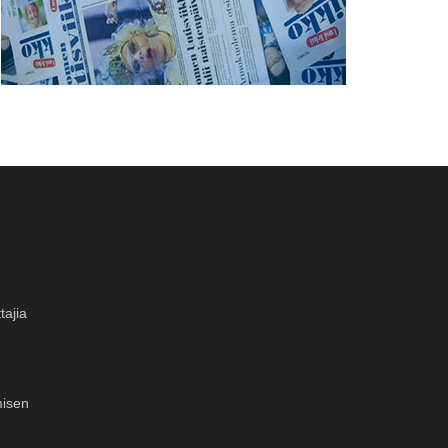
tajia
misen