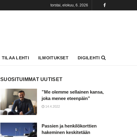
torstai, elokuu, 6. 2026
TILAA LEHTI
ILMOITUKSET
DIGILEHTI
SUOSITUIMMAT UUTISET
”Me olemme sellainen kansa,
joka menee eteenpäin”
14.4.2022
Passien ja henkilökorttien
hakeminen keskitetään