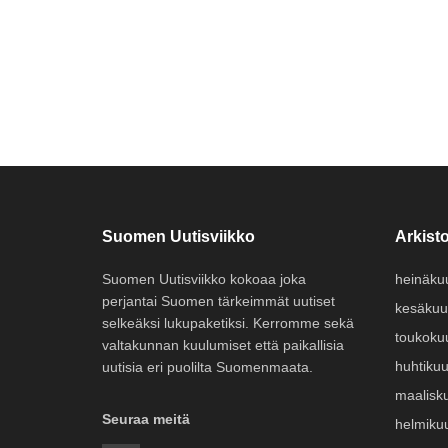
Suomen Uutisviikko
Arkisto
Suomen Uutisviikko kokoaa joka
heinäku
perjantai Suomen tärkeimmät uutiset
kesäkuu
selkeäksi lukupaketiksi. Kerromme sekä
toukoku
valtakunnan kuulumiset että paikallisia
huhtiku
uutisia eri puolilta Suomenmaata.
maalisk
Seuraa meitä
helmiku