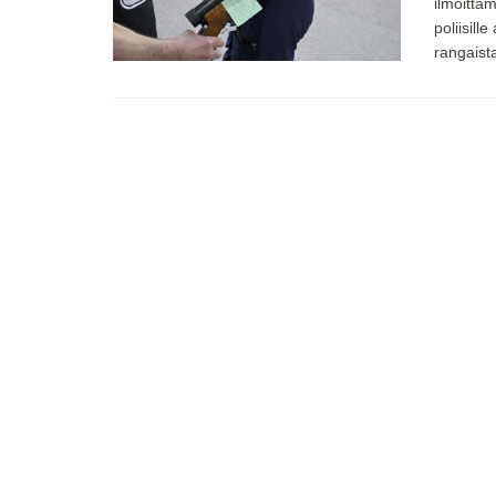
ilmoittam
poliisil
rangaista