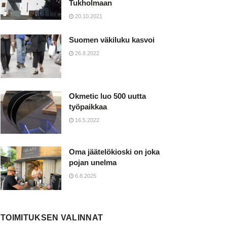
Tukholmaan
20.10.2021
Suomen väkiluku kasvoi
26.8.2022
Okmetic luo 500 uutta
työpaikkaa
16.5.2022
Oma jäätelökioski on joka
pojan unelma
6.8.2025
TOIMITUKSEN VALINNAT