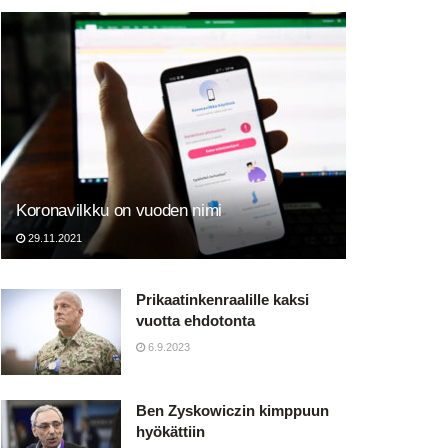
Koronavilkku on vuoden nimi
29.11.2021
Prikaatinkenraalille kaksi
vuotta ehdotonta
6.9.2023
Ben Zyskowiczin kimppuun
hyökättiin