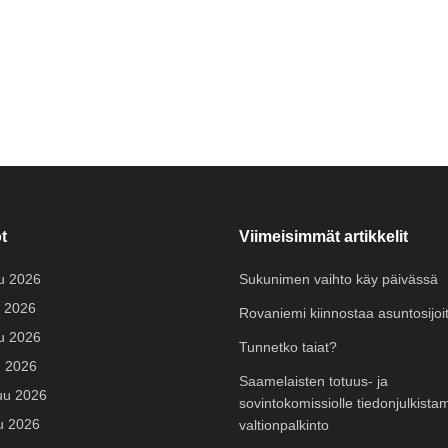
t
Viimeisimmät artikkelit
u 2026
Sukunimen vaihto käy päivässä
 2026
Rovaniemi kiinnostaa asuntosijoit
u 2026
Tunnetko taiat?
u 2026
Saamelaisten totuus- ja
uu 2026
sovintokomissiolle tiedonjulkista
u 2026
valtionpalkinto