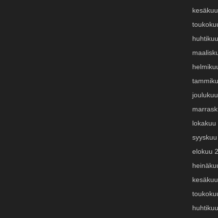
kesäkuu
toukoku
huhtiku
maalisk
helmiku
tammiku
jouluku
marrask
lokakuu
syyskuu
elokuu 
heinäku
kesäkuu
toukoku
huhtiku