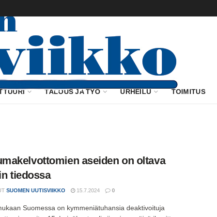
TTUURI
TALOUS JA TYÖ
URHEILU
TOIMITUS
akelvottomien aseiden on oltava
sin tiedossa
UT
SUOMEN UUTISVIIKKO
15.7.2024
0
 mukaan Suomessa on kymmeniätuhansia deaktivoituja