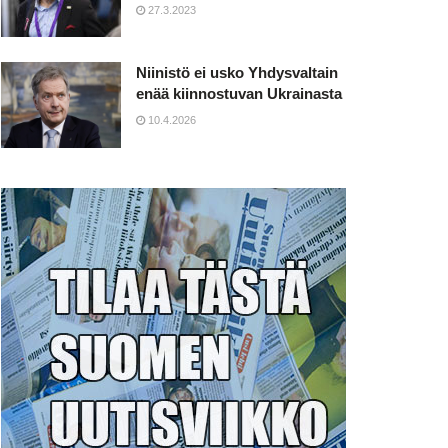
27.3.2023
Niinistö ei usko Yhdysvaltain
enää kiinnostuvan Ukrainasta
10.4.2026