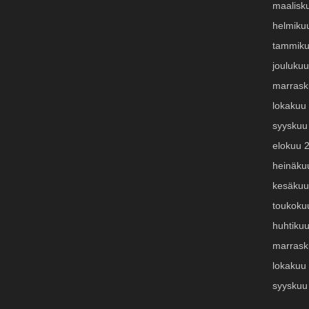
maalisk
helmiku
tammiku
jouluku
marrask
lokakuu
syyskuu
elokuu 
heinäku
kesäkuu
toukoku
huhtiku
marrask
lokakuu
syyskuu