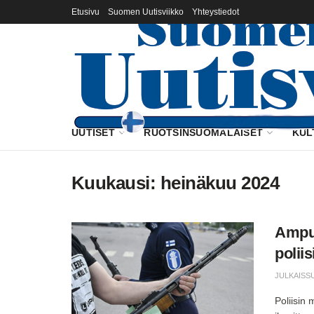
Etusivu
Suomen Uutisviikko
Yhteystiedot
UUTISET
RUOTSINSUOMALAISET
KUL
Kuukausi:
heinäkuu 2024
Ampum
polii
JULKAISS
Poliisin