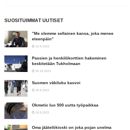
SUOSITUIMMAT UUTISET
”Me olemme sellainen kansa, joka menee
eteenpäin”
14.4.2022
Passien ja henkilökorttien hakeminen
keskitetään Tukholmaan
20.10.2021
Suomen väkiluku kasvoi
26.8.2022
Okmetic luo 500 uutta työpaikkaa
16.5.2022
Oma jäätelökioski on joka pojan unelma