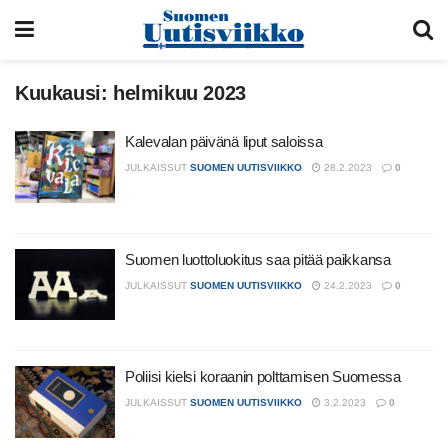
Kuukausi:
helmikuu 2023
Kalevalan päivänä liput saloissa
JULKAISSUT
SUOMEN UUTISVIIKKO
28.2.2023
0
Suomen luottoluokitus saa pitää paikkansa
JULKAISSUT
SUOMEN UUTISVIIKKO
24.2.2023
0
Poliisi kielsi koraanin polttamisen Suomessa
JULKAISSUT
SUOMEN UUTISVIIKKO
3.2.2023
0