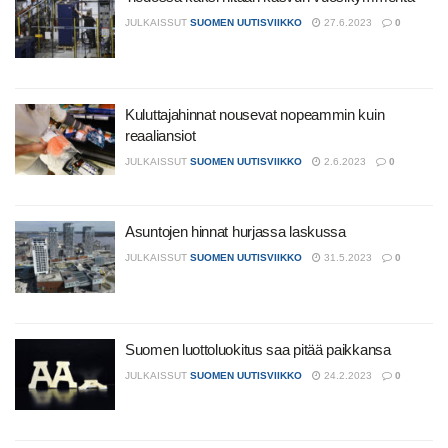
JULKAISSUT
SUOMEN UUTISVIIKKO
27.6.2023
0
Kuluttajahinnat nousevat nopeammin kuin
reaaliansiot
JULKAISSUT
SUOMEN UUTISVIIKKO
2.6.2023
0
Asuntojen hinnat hurjassa laskussa
JULKAISSUT
SUOMEN UUTISVIIKKO
31.5.2023
0
Suomen luottoluokitus saa pitää paikkansa
JULKAISSUT
SUOMEN UUTISVIIKKO
24.2.2023
0