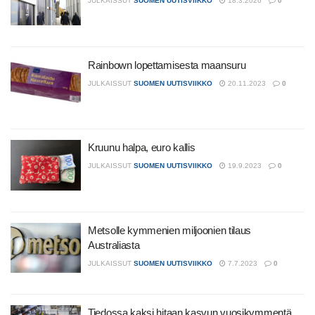
JULKAISSUT
SUOMEN UUTISVIIKKO
18.3.2026
0
Rainbown lopettamisesta maansuru
JULKAISSUT
SUOMEN UUTISVIIKKO
20.11.2023
0
Kruunu halpa, euro kallis
JULKAISSUT
SUOMEN UUTISVIIKKO
19.9.2023
0
Metsolle kymmenien miljoonien tilaus
Australiasta
JULKAISSUT
SUOMEN UUTISVIIKKO
7.7.2023
0
Tiedossa kaksi hitaan kasvun vuosikymmentä