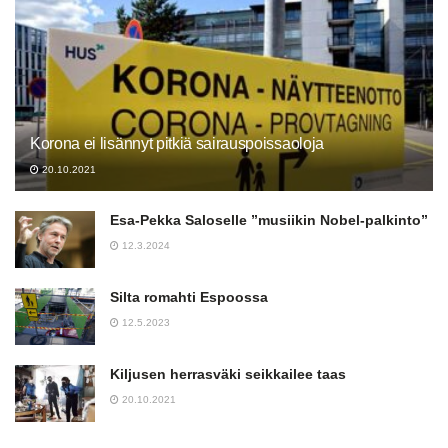
Korona ei lisännyt pitkiä sairauspoissaoloja
20.10.2021
Esa-Pekka Saloselle ”musiikin Nobel-palkinto”
12.3.2024
Silta romahti Espoossa
12.5.2023
Kiljusen herrasväki seikkailee taas
20.10.2021