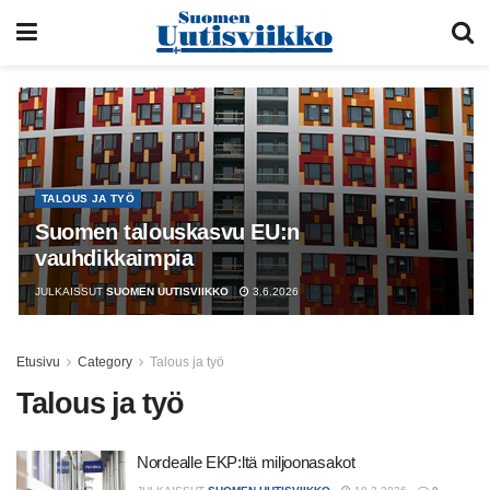
TALOUS JA TYÖ
Suomen talouskasvu EU:n
vauhdikkaimpia
JULKAISSUT
SUOMEN UUTISVIIKKO
3.6.2026
Etusivu
Category
Talous ja työ
Talous ja työ
Nordealle EKP:ltä miljoonasakot