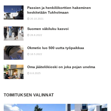
Passien ja henkilökorttien hakeminen
keskitetään Tukholmaan
20.10.2021
Suomen väkiluku kasvoi
26.8.2022
Okmetic luo 500 uutta työpaikkaa
16.5.2022
Oma jäätelökioski on joka pojan unelma
6.8.2025
TOIMITUKSEN VALINNAT