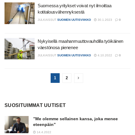
Suomessa yritykset voivat nyt ilmoittaa
kotitalousvähennyksestä
JULKAISSUT
SUOMEN UUTISVIIKKO
30.1.2023
0
Nykyisellä maahanmuuttovauhdilla työikäinen
väestönosa pienenee
JULKAISSUT
SUOMEN UUTISVIIKKO
4.10.2022
0
1
2
SUOSITUIMMAT UUTISET
”Me olemme sellainen kansa, joka menee
eteenpäin”
14.4.2022