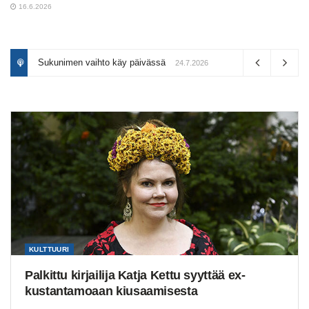
16.6.2026
Rovaniemi kiinnostaa asuntosijoittajia
Sukunimen vaihto käy päivässä
24.6.2026
24.7.2026
KULTTUURI
Palkittu kirjailija Katja Kettu syyttää ex-
kustantamoaan kiusaamisesta