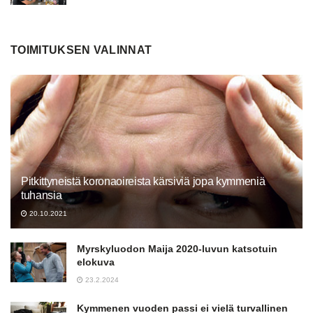
TOIMITUKSEN VALINNAT
Pitkittyneistä koronaoireista kärsiviä jopa kymmeniä
tuhansia
20.10.2021
Myrskyluodon Maija 2020-luvun katsotuin
elokuva
23.2.2024
Kymmenen vuoden passi ei vielä turvallinen