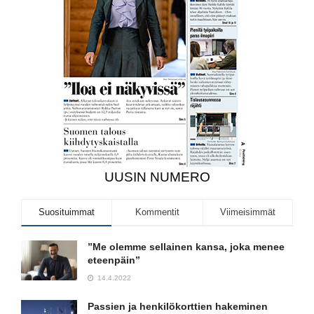
UUSIN NUMERO
Suosituimmat
Kommentit
Viimeisimmät
”Me olemme sellainen kansa, joka menee
eteenpäin”
14.4.2022
Passien ja henkilökorttien hakeminen