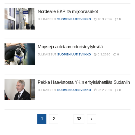
Nordealle EKP:ltä miljoonasakot
JULKAISSUT
SUOMEN UUTISVIIKKO
18.3.2026
0
Mopseja autetaan roturisteytyksillä
JULKAISSUT
SUOMEN UUTISVIIKKO
6.3.2026
0
Pekka Haavistosta YK:n erityislähettiläs Sudaniin
JULKAISSUT
SUOMEN UUTISVIIKKO
26.2.2026
0
1
2
…
32