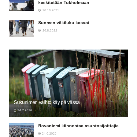
keskitetään Tukholmaan
20.10.2021
Suomen väkiluku kasvoi
26.8.2022
Sukunimen vaihto käy päivässä
24.7.2026
Rovaniemi kiinnostaa asuntosijoittajia
24.6.2026