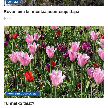
UUTISET
Rovaniemi kiinnostaa asuntosijoittajia
24.6.2026
RUOTSINSUOMALAISET
Tunnetko taiat?