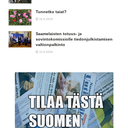
Tunnetko taiat?
16.6.2026
Saamelaisten totuus- ja
sovintokomissiolle tiedonjulkistamisen
valtionpalkinto
10.6.2026