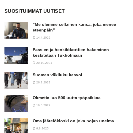
SUOSITUIMMAT UUTISET
”Me olemme sellainen kansa, joka menee
eteenpäin”
14.4.2022
Passien ja henkilökorttien hakeminen
keskitetään Tukholmaan
20.10.2021
Suomen väkiluku kasvoi
26.8.2022
Okmetic luo 500 uutta työpaikkaa
16.5.2022
Oma jäätelökioski on joka pojan unelma
6.8.2025