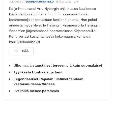
JULKAISSUT
SUOMEN UUTISVIIKKO
8.11.2023
0
Katja Kettu sanoi Arto Nybergin ohjelmassa kuulleensa
kustantamon suunnalta muun muassa asiattomia
kommentteja kokemastaan keskenmenosta. Hän puhui
aiheesta myös yleisölle Helsingin kirjamessuilla Helsingin
Sanomien järjestämässä haastattelussa.Kirjamessuilla
Kettu vertasi kustantamossa kokemaansa kohtelua
koulukiusaamiseksi....
LUE LISÄÄ
Ulkomaalaistaustaiset terveempiä kuin suomalaiset
Tyylikästä Huuhkajat ja fanit
Legendaariset Rapalan uistimet tehdään
vastaisuudessa Virossa
Ilveksillä menee paremmin