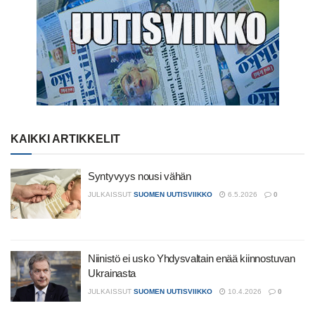
KAIKKI ARTIKKELIT
Syntyvyys nousi vähän
JULKAISSUT
SUOMEN UUTISVIIKKO
6.5.2026
0
Niinistö ei usko Yhdysvaltain enää kiinnostuvan
Ukrainasta
JULKAISSUT
SUOMEN UUTISVIIKKO
10.4.2026
0