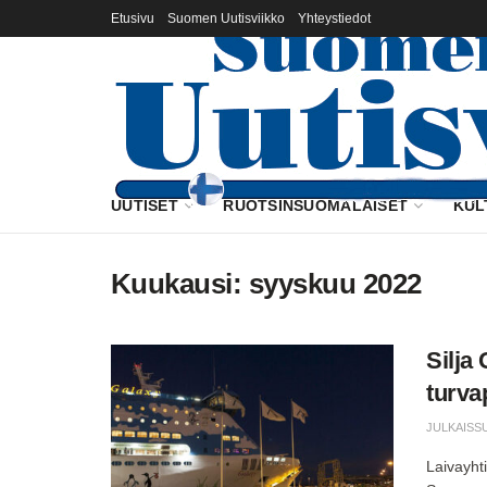
Etusivu
Suomen Uutisviikko
Yhteystiedot
UUTISET
RUOTSINSUOMALAISET
KUL
Kuukausi:
syyskuu 2022
Silja
turva
JULKAISS
Laivayht