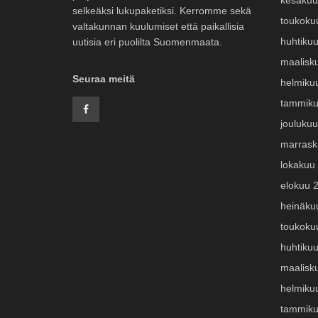
kesäkuu
selkeäksi lukupaketiksi. Kerromme sekä
toukoku
valtakunnan kuulumiset että paikallisia
huhtiku
uutisia eri puolilta Suomenmaata.
maalisk
Seuraa meitä
helmiku
tammiku
jouluku
marrask
lokakuu
elokuu 
heinäku
toukoku
huhtiku
maalisk
helmiku
tammiku