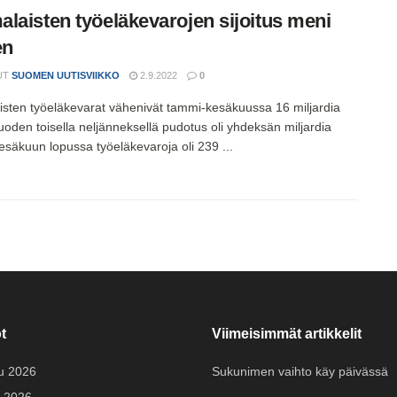
laisten työeläkevarojen sijoitus meni
en
UT
SUOMEN UUTISVIIKKO
2.9.2022
0
sten työeläkevarat vähenivät tammi-kesäkuussa 16 miljardia
uoden toisella neljänneksellä pudotus oli yhdeksän miljardia
esäkuun lopussa työeläkevaroja oli 239 ...
t
Viimeisimmät artikkelit
u 2026
Sukunimen vaihto käy päivässä