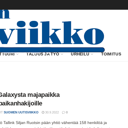
TTUURI
TALOUS JA TYÖ
URHEILU
TOIMITUS
 Galaxysta majapaikka
paikanhakijoille
UT
SUOMEN UUTISVIIKKO
30.9.2022
0
iö Tallink Siljan Ruotsin pään yhtiö vähentää 158 henkilöä ja