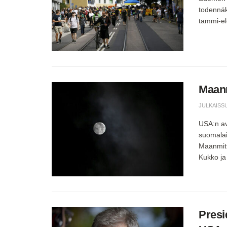
todennäk
tammi-el
Maanm
JULKAISS
USA:n av
suomalai
Maanmitt
Kukko ja 
Presi