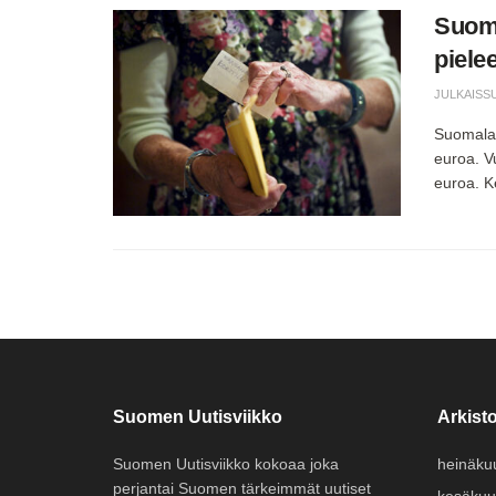
Suoma
piele
JULKAISS
Suomalai
euroa. V
euroa. K
Suomen Uutisviikko
Arkisto
Suomen Uutisviikko kokoaa joka
heinäku
perjantai Suomen tärkeimmät uutiset