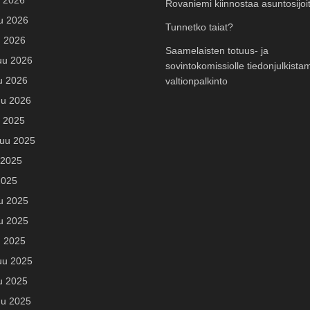
 2026
Rovaniemi kiinnostaa asuntosijoit
u 2026
Tunnetko taiat?
u 2026
Saamelaisten totuus- ja
uu 2026
sovintokomissiolle tiedonjulkista
u 2026
valtionpalkinto
u 2026
u 2025
uu 2025
 2025
2025
u 2025
u 2025
u 2025
uu 2025
u 2025
u 2025