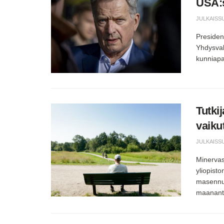
USA:
JULKAISS
President
Yhdysvall
kunniapa
Tutki
vaiku
JULKAISS
Minervas
yliopisto
masennus
maananta