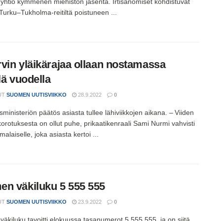
htiö kymmenen miehistön jäsentä. Irtisanomiset kohdistuvat
Turku–Tukholma-reitiltä poistuneen ...
vin yläikärajaa ollaan nostamassa
lä vuodella
UT
SUOMEN UUTISVIIKKO
28.9.2022
0
ministeriön päätös asiasta tullee lähiviikkojen aikana. – Viiden
orotuksesta on ollut puhe, prikaatikenraali Sami Nurmi vahvisti
alaiselle, joka asiasta kertoi ...
n väkiluku 5 555 555
UT
SUOMEN UUTISVIIKKO
23.9.2022
0
äkiluku tavoitti elokuussa tasanumerot 5 555 555, ja on siitä