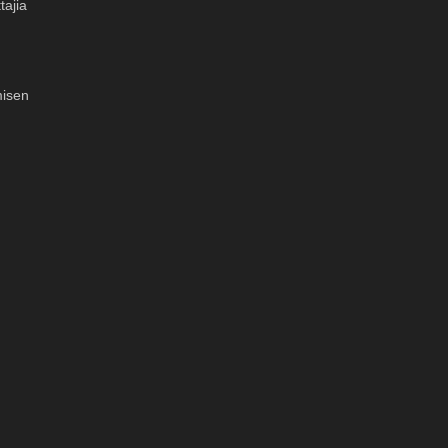
tajia
misen