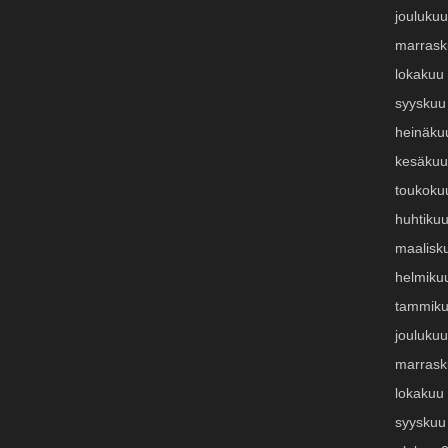
jouluku
marrask
lokakuu
syyskuu
heinäku
kesäkuu
toukoku
huhtiku
maalisk
helmiku
tammiku
jouluku
marrask
lokakuu
syyskuu