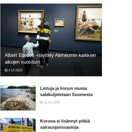
Albert Edelfelt -näyttely Ateneumin kaikkien
aikojen suosituin
3.10.2023
Lintuja ja linnun munia
salakuljetetaan Suomesta
11.10.2025
Korona ei lisännyt pitkiä
sairauspoissaoloja