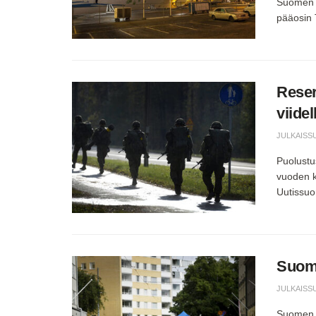
Suomen y
pääosin 
Reser
viidel
JULKAISS
Puolustus
vuoden k
Uutissuom
Suome
JULKAISS
Suomen v