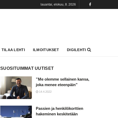
lauantai, elokuu, 8. 2026
TILAA LEHTI
ILMOITUKSET
DIGILEHTI
SUOSITUIMMAT UUTISET
”Me olemme sellainen kansa,
joka menee eteenpäin”
14.4.2022
Passien ja henkilökorttien
hakeminen keskitetään