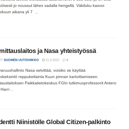
öisesti jo noussut lähes sadalla hengellä. Väkiluku kasvoi
okuun aikana yli 7 ...
ittauslaitos ja Nasa yhteistyössä
UT
SUOMEN UUTISVIIKKO
21.9.2022
0
aruushallinto Nasa selvittää, voisiko se käyttää
skeksintö reppukeilainta Kuun pinnan kartoittamiseen.
auslaitoksen Paikkatietokeskus FGIn tutkimusprofessorit Antero
Harri ...
dentti Niinistölle Global Citizen-palkinto