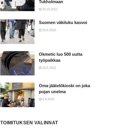
Tukholmaan
20.10.2021
Suomen väkiluku kasvoi
26.8.2022
Okmetic luo 500 uutta
työpaikkaa
16.5.2022
Oma jäätelökioski on joka
pojan unelma
6.8.2025
TOIMITUKSEN VALINNAT