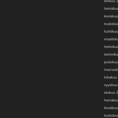
elokuu 
heinäku
kesäkuu
toukoku
huhtiku
maalisk
helmiku
tammiku
jouluku
marrask
lokakuu
syyskuu
elokuu 
heinäku
kesäkuu
toukoku