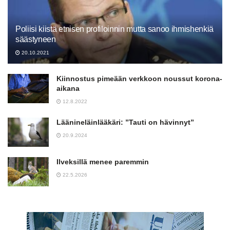
Poliisi kiistä etnisen profiloinnin mutta sanoo ihmishenkiä
säästyneen
20.10.2021
Kiinnostus pimeään verkkoon noussut korona-
aikana
12.8.2022
Läänineläinlääkäri: ”Tauti on hävinnyt”
20.9.2024
Ilveksillä menee paremmin
22.5.2026