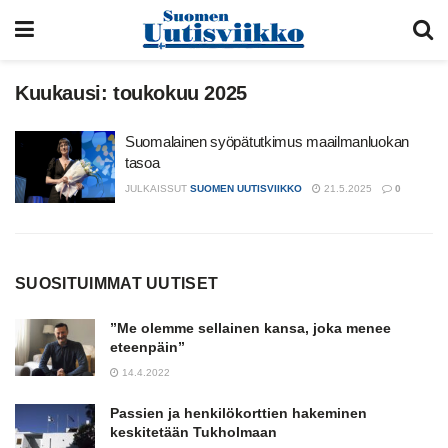
Kuukausi:
toukokuu 2025
Suomalainen syöpätutkimus maailmanluokan
tasoa
JULKAISSUT
SUOMEN UUTISVIIKKO
21.5.2025
0
SUOSITUIMMAT UUTISET
”Me olemme sellainen kansa, joka menee
eteenpäin”
14.4.2022
Passien ja henkilökorttien hakeminen
keskitetään Tukholmaan