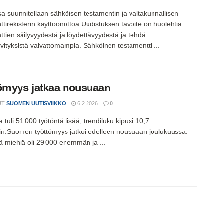
 suunnitellaan sähköisen testamentin ja valtakunnallisen
ttirekisterin käyttöönottoa.Uudistuksen tavoite on huolehtia
ttien säilyvyydestä ja löydettävyydestä ja tehdä
vityksistä vaivattomampia. Sähköinen testamentti ...
ömyys jatkaa nousuaan
UT
SUOMEN UUTISVIIKKO
6.2.2026
0
tuli 51 000 työtöntä lisää, trendiluku kipusi 10,7
iin.Suomen työttömyys jatkoi edelleen nousuaan joulukuussa.
ä miehiä oli 29 000 enemmän ja ...