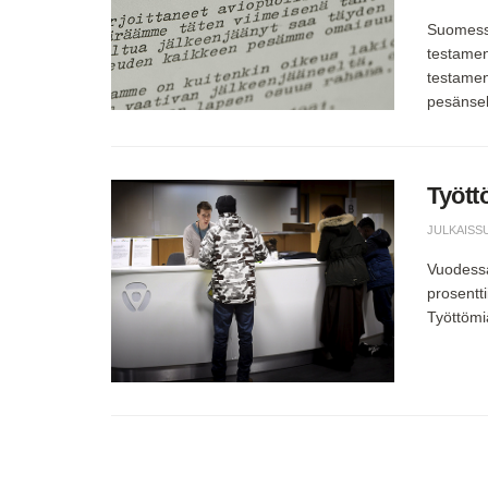
Suomessa
testamen
testamen
pesänsel
Tyött
JULKAISS
Vuodessa 
prosentt
Työttömi