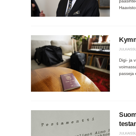
pääsihtee
Haavistol
Kymme
JULKAISS
Digi- ja
voimassa
passeja 
Suome
testa
JULKAISS