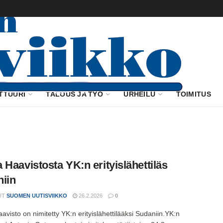
TTUURI
TALOUS JA TYÖ
URHEILU
TOIMITUS
 Haavistosta YK:n erityislähettiläs
iin
UT
SUOMEN UUTISVIIKKO
26.2.2026
0
avisto on nimitetty YK:n erityislähettilääksi Sudaniin.YK:n