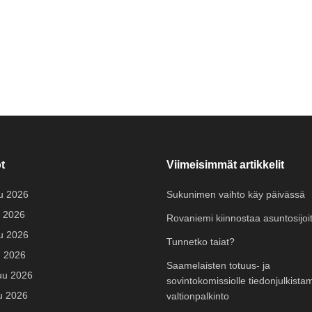
t
Viimeisimmät artikkelit
u 2026
Sukunimen vaihto käy päivässä
 2026
Rovaniemi kiinnostaa asuntosijoit
u 2026
Tunnetko taiat?
u 2026
Saamelaisten totuus- ja
uu 2026
sovintokomissiolle tiedonjulkista
u 2026
valtionpalkinto