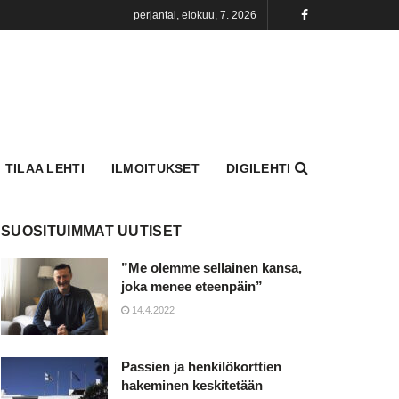
perjantai, elokuu, 7. 2026
TILAA LEHTI
ILMOITUKSET
DIGILEHTI
SUOSITUIMMAT UUTISET
”Me olemme sellainen kansa,
joka menee eteenpäin”
14.4.2022
Passien ja henkilökorttien
hakeminen keskitetään