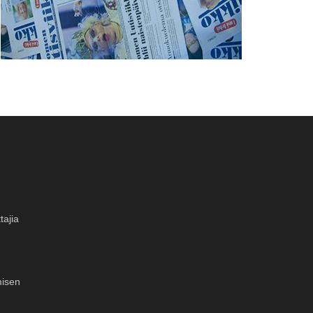
tajia
misen