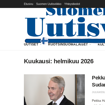
Etusivu
Suomen Uutisviikko
Yhteystiedot
UUTISET
RUOTSINSUOMALAISET
KUL
Kuukausi:
helmikuu 2026
Pekka
Sudan
JULKAISS
Pekka Ha