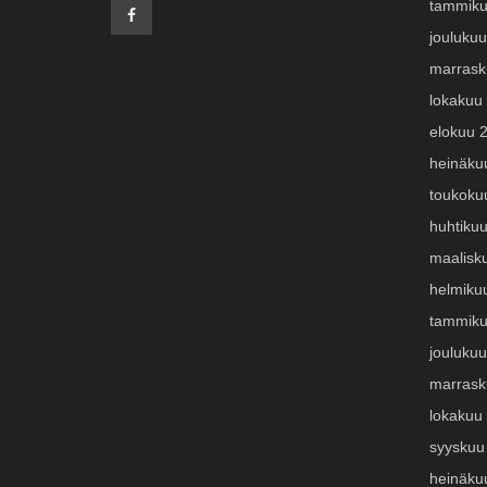
tammiku
jouluku
marrask
lokakuu
elokuu 
heinäku
toukoku
huhtiku
maalisk
helmiku
tammiku
jouluku
marrask
lokakuu
syyskuu
heinäku