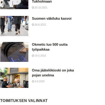
Tukholmaan
20.10.2021
Suomen väkiluku kasvoi
26.8.2022
Okmetic luo 500 uutta
työpaikkaa
16.5.2022
Oma jäätelökioski on joka
pojan unelma
6.8.2025
TOIMITUKSEN VALINNAT