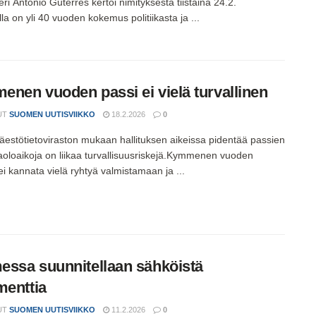
ri Antonio Guterres kertoi nimityksestä tiistaina 24.2.
la on yli 40 vuoden kokemus politiikasta ja ...
nen vuoden passi ei vielä turvallinen
UT
SUOMEN UUTISVIIKKO
18.2.2026
0
 väestötietoviraston mukaan hallituksen aikeissa pidentää passien
oloaikoja on liikaa turvallisuusriskejä.Kymmenen vuoden
ei kannata vielä ryhtyä valmistamaan ja ...
ssa suunnitellaan sähköistä
menttia
UT
SUOMEN UUTISVIIKKO
11.2.2026
0