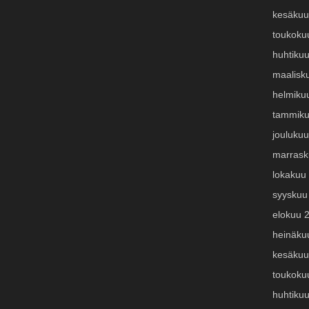
kesäkuu
toukoku
huhtiku
maalisk
helmiku
tammiku
jouluku
marrask
lokakuu
syyskuu
elokuu 
heinäku
kesäkuu
toukoku
huhtiku