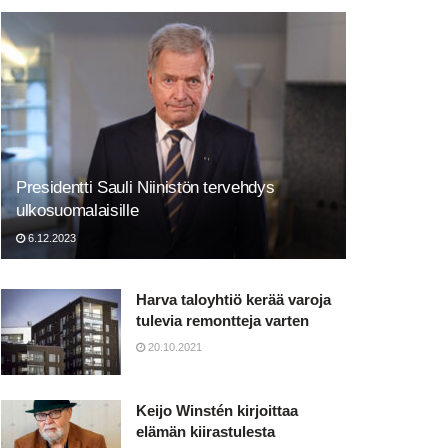
Presidentti Sauli Niinistön tervehdys
ulkosuomalaisille
6.12.2023
Harva taloyhtiö kerää varoja
tulevia remontteja varten
20.10.2021
Keijo Winstén kirjoittaa
elämän kiirastulesta