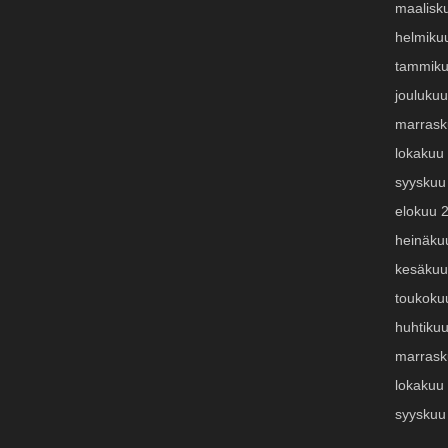
maalisk
helmiku
tammiku
jouluku
marrask
lokakuu
syyskuu
elokuu 
heinäku
kesäkuu
toukoku
huhtiku
marrask
lokakuu
syyskuu