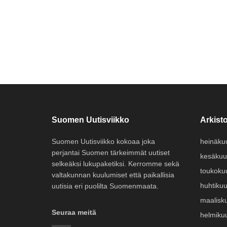
Suomen Uutisviikko
Arkisto
Suomen Uutisviikko kokoaa joka
heinäku
perjantai Suomen tärkeimmät uutiset
kesäkuu
selkeäksi lukupaketiksi. Kerromme sekä
toukoku
valtakunnan kuulumiset että paikallisia
huhtiku
uutisia eri puolilta Suomenmaata.
maalisk
Seuraa meitä
helmiku