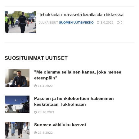
Tehokkaita ilma-aseita luvatta alan liikkeissä
JULKAISSUT
SUOMEN UUTISVIIKKO
3.6.2022
0
SUOSITUIMMAT UUTISET
”Me olemme sellainen kansa, joka menee
eteenpäin”
14.4.2022
Passien ja henkilökorttien hakeminen
keskitetään Tukholmaan
20.10.2021
Suomen väkiluku kasvoi
26.8.2022