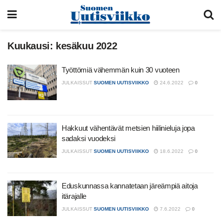
Kuukausi:
kesäkuu 2022
Työttömiä vähemmän kuin 30 vuoteen
JULKAISSUT
SUOMEN UUTISVIIKKO
24.6.2022
0
Hakkuut vähentävät metsien hiilinieluja jopa
sadaksi vuodeksi
JULKAISSUT
SUOMEN UUTISVIIKKO
18.6.2022
0
Eduskunnassa kannatetaan järeämpiä aitoja
itärajalle
JULKAISSUT
SUOMEN UUTISVIIKKO
7.6.2022
0