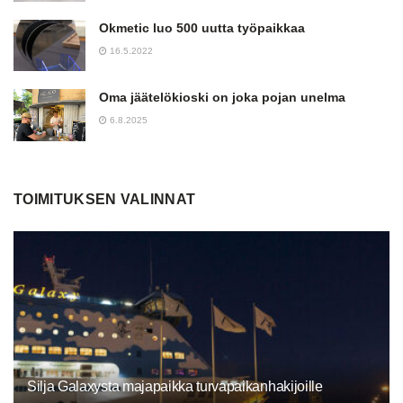
Okmetic luo 500 uutta työpaikkaa
16.5.2022
Oma jäätelökioski on joka pojan unelma
6.8.2025
TOIMITUKSEN VALINNAT
Silja Galaxysta majapaikka turvapaikanhakijoille