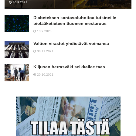
30.9.2022
Diabeteksen kantasoluhoitoa tutkineille
biolääketieteen Suomen mestaruus
13.9.2023
Valtion virastot yhdistävät voimansa
30.11.2021
Kiljusen herrasväki seikkailee taas
20.10.2021