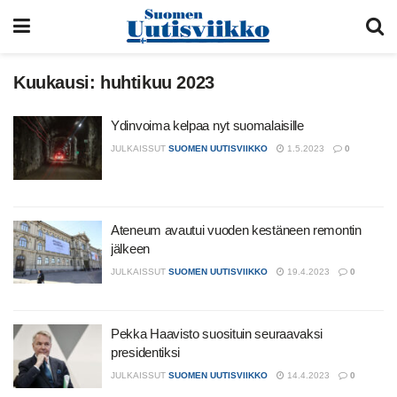
Kuukausi:
huhtikuu 2023
Ydinvoima kelpaa nyt suomalaisille
JULKAISSUT
SUOMEN UUTISVIIKKO
1.5.2023
0
Ateneum avautui vuoden kestäneen remontin
jälkeen
JULKAISSUT
SUOMEN UUTISVIIKKO
19.4.2023
0
Pekka Haavisto suosituin seuraavaksi
presidentiksi
JULKAISSUT
SUOMEN UUTISVIIKKO
14.4.2023
0