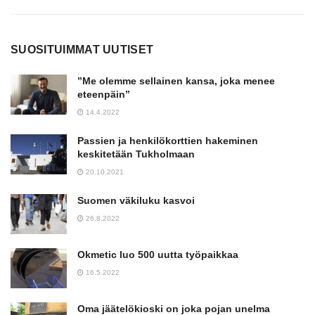
SUOSITUIMMAT UUTISET
”Me olemme sellainen kansa, joka menee
eteenpäin”
14.4.2022
Passien ja henkilökorttien hakeminen
keskitetään Tukholmaan
20.10.2021
Suomen väkiluku kasvoi
26.8.2022
Okmetic luo 500 uutta työpaikkaa
16.5.2022
Oma jäätelökioski on joka pojan unelma