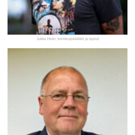
Jukka Helin, toimituspäälikkö ja layout