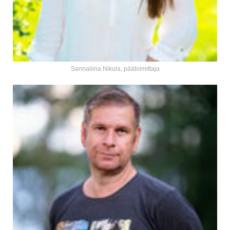
Sannaliina Nikula, päätoimittaja