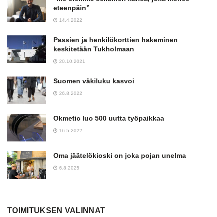
eteenpäin”
14.4.2022
Passien ja henkilökorttien hakeminen
keskitetään Tukholmaan
20.10.2021
Suomen väkiluku kasvoi
26.8.2022
Okmetic luo 500 uutta työpaikkaa
16.5.2022
Oma jäätelökioski on joka pojan unelma
6.8.2025
TOIMITUKSEN VALINNAT