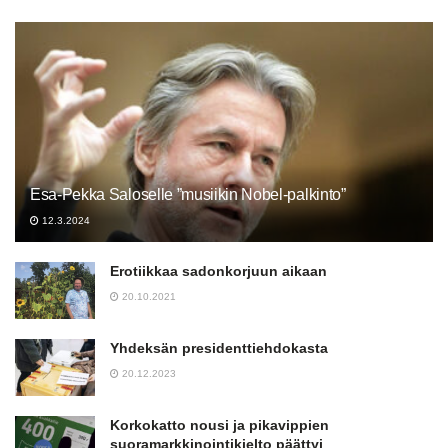
Esa-Pekka Saloselle ”musiikin Nobel-palkinto”
12.3.2024
Erotiikkaa sadonkorjuun aikaan
20.10.2021
Yhdeksän presidenttiehdokasta
20.12.2023
Korkokatto nousi ja pikavippien
suoramarkkinointikielto päättyi