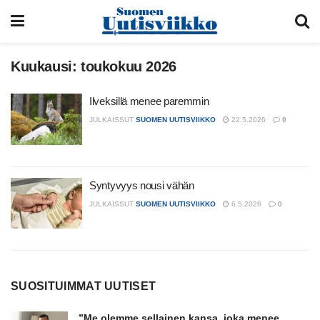
Kuukausi:
toukokuu 2026
Ilveksillä menee paremmin
JULKAISSUT
SUOMEN UUTISVIIKKO
22.5.2026
0
Syntyvyys nousi vähän
JULKAISSUT
SUOMEN UUTISVIIKKO
6.5.2026
0
SUOSITUIMMAT UUTISET
”Me olemme sellainen kansa, joka menee