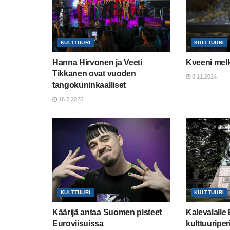
KULTTUURI
KULTTUURI
Hanna Hirvonen ja Veeti
Kveeni melk
Tikkanen ovat vuoden
8.11.2024
tangokuninkaalliset
16.7.2025
KULTTUURI
KULTTUURI
Käärijä antaa Suomen pisteet
Kalevalalle
Euroviisuissa
kulttuuripe