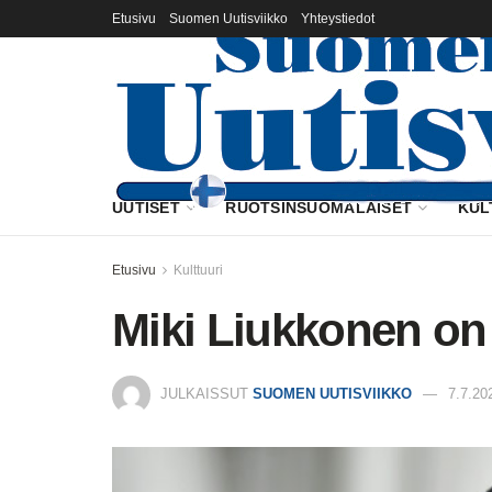
Etusivu
Suomen Uutisviikko
Yhteystiedot
UUTISET
RUOTSINSUOMALAISET
KUL
Etusivu
Kulttuuri
Miki Liukkonen on 
JULKAISSUT
SUOMEN UUTISVIIKKO
7.7.20