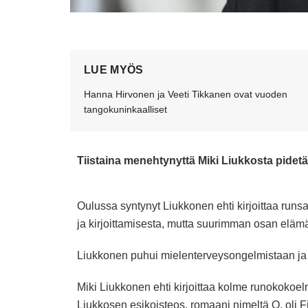
LUE MYÖS
Hanna Hirvonen ja Veeti Tikkanen ovat vuoden
tangokuninkaalliset
Tiistaina menehtynyttä Miki Liukkosta pidet
Oulussa syntynyt Liukkonen ehti kirjoittaa run
ja kirjoittamisesta, mutta suurimman osan elämä
Liukkonen puhui mielenterveysongelmistaan ja p
Miki Liukkonen ehti kirjoittaa kolme runokokoelma
Liukkosen esikoisteos, romaani nimeltä O, oli