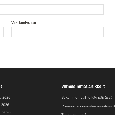
Verkkosivusto
t
Viimeisimmät artikkelit
u 2026
Sukunimen vaihto käy päivässä
 2026
Rovaniemi kiinnostaa asuntosijoit
u 2026
Tunnetko taiat?