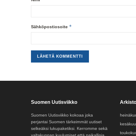
*
Sähköpostiosoite
Suomen Uutisviikko
Arkisto
Suomen Uutisviikko kokoaa joka
heinäku
perjantai Suomen tärkeimmät uutiset
kesäkuu
selkeäksi lukupaketiksi. Kerromme sekä
toukoku
valtakunnan kuulumiset että paikallisia