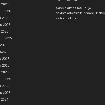
u 2026
Saamelaisten totuus- ja
uu 2026
sovintokomissiolle tiedonjulkista
u 2026
valtionpalkinto
u 2026
u 2025
uu 2025
 2025
2025
u 2025
u 2025
u 2025
uu 2025
u 2025
u 2025
u 2024