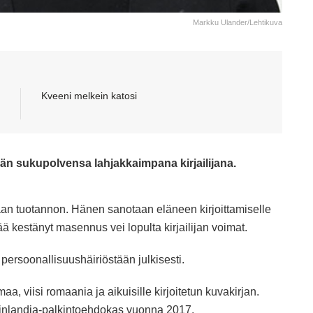
Markku Ulander/Lehtikuva
Kveeni melkein katosi
ään sukupolvensa lahjakkaimpana kirjailijana.
saan tuotannon. Hänen sanotaan eläneen kirjoittamiselle
ä kestänyt masennus vei lopulta kirjailijan voimat.
ersoonallisuushäiriöstään julkisesti.
a, viisi romaania ja aikuisille kirjoitetun kuvakirjan.
 Finlandia-palkintoehdokas vuonna 2017.