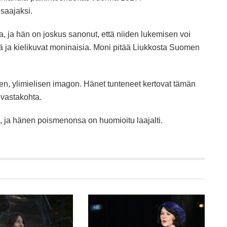
saajaksi.
, ja hän on joskus sanonut, että niiden lukemisen voi
kiä ja kielikuvat moninaisia. Moni pitää Liukkosta Suomen
n, ylimielisen imagon. Hänet tunteneet kertovat tämän
n vastakohta.
le, ja hänen poismenonsa on huomioitu laajalti.