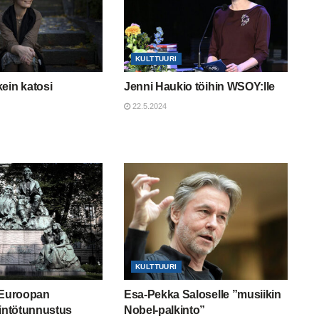
KULTTUURI
ein katosi
Jenni Haukio töihin WSOY:lle
22.5.2024
KULTTUURI
 Euroopan
Esa-Pekka Saloselle ”musiikin
rintötunnustus
Nobel-palkinto”