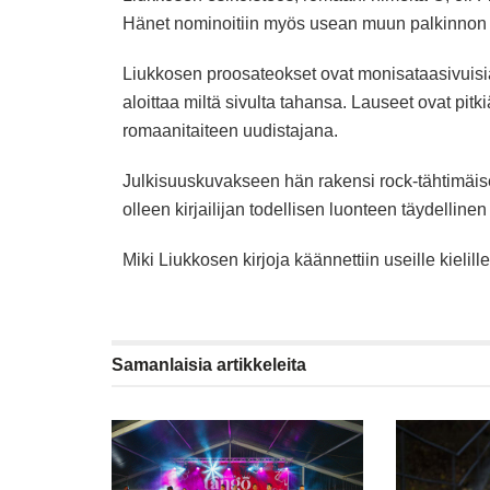
Hänet nominoitiin myös usean muun palkinnon 
Liukkosen proosateokset ovat monisataasivuisia
aloittaa miltä sivulta tahansa. Lauseet ovat pit
romaanitaiteen uudistajana.
Julkisuuskuvakseen hän rakensi rock-tähtimäise
olleen kirjailijan todellisen luonteen täydelline
Miki Liukkosen kirjoja käännettiin useille kielil
Samanlaisia
artikkeleita