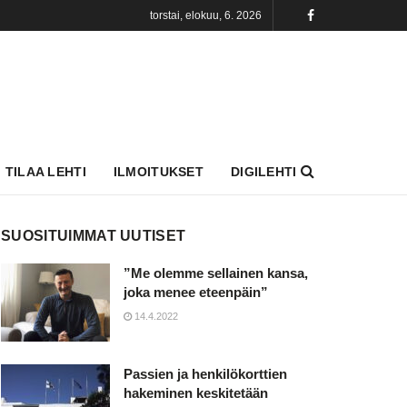
torstai, elokuu, 6. 2026
TILAA LEHTI
ILMOITUKSET
DIGILEHTI
SUOSITUIMMAT UUTISET
”Me olemme sellainen kansa,
joka menee eteenpäin”
14.4.2022
Passien ja henkilökorttien
hakeminen keskitetään