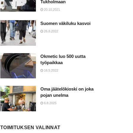
Tukholmaan
20.10.2021
Suomen väkiluku kasvoi
26.8.2022
Okmetic luo 500 uutta
työpaikkaa
16.5.2022
Oma jäätelökioski on joka
pojan unelma
6.8.2025
TOIMITUKSEN VALINNAT