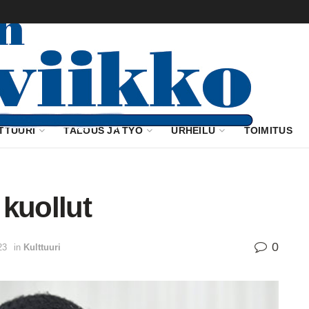
TTUURI
TALOUS JA TYÖ
URHEILU
TOIMITUS
kuollut
0
23
in
Kulttuuri