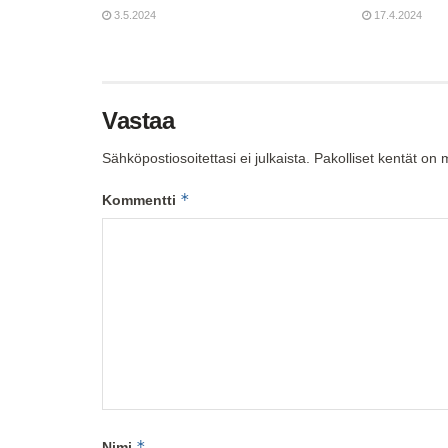
3.5.2024
17.4.2024
Vastaa
Sähköpostiosoitettasi ei julkaista.
Pakolliset kentät on 
*
Kommentti
*
Nimi