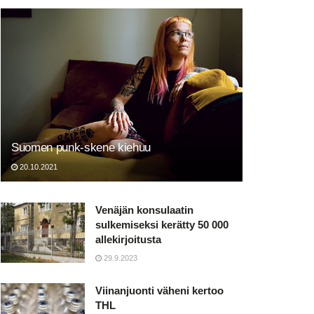
Suomen punk-skene kiehuu
20.10.2021
Venäjän konsulaatin
sulkemiseksi kerätty 50 000
allekirjoitusta
29.9.2023
Viinanjuonti väheni kertoo
THL