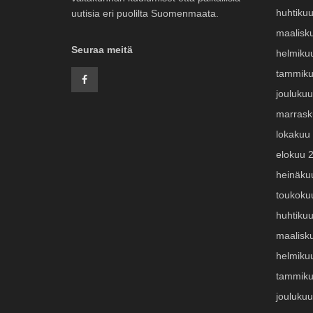
huhtiku
uutisia eri puolilta Suomenmaata.
maalisk
Seuraa meitä
helmiku
tammiku
jouluku
marrask
lokakuu
elokuu 
heinäku
toukoku
huhtiku
maalisk
helmiku
tammiku
jouluku