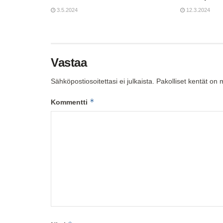
3.5.2024
12.3.2024
Vastaa
Sähköpostiosoitettasi ei julkaista.
Pakolliset kentät on 
*
Kommentti