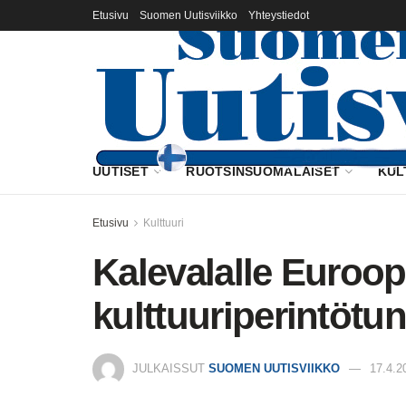
Etusivu
Suomen Uutisviikko
Yhteystiedot
UUTISET
RUOTSINSUOMALAISET
KUL
Etusivu
Kulttuuri
Kalevalalle Euroo
kulttuuriperintötu
JULKAISSUT
SUOMEN UUTISVIIKKO
17.4.2