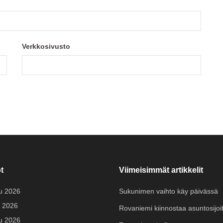
Verkkosivusto
t
Viimeisimmät artikkelit
u 2026
Sukunimen vaihto käy päivässä
 2026
Rovaniemi kiinnostaa asuntosijoit
u 2026