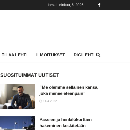
torstai, elokuu, 6. 2026
TILAA LEHTI
ILMOITUKSET
DIGILEHTI
SUOSITUIMMAT UUTISET
”Me olemme sellainen kansa,
joka menee eteenpäin”
14.4.2022
Passien ja henkilökorttien
hakeminen keskitetään