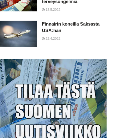
terveysongelmia
13.5.2022
Finnairin koneilla Saksasta
USA:han
22.4.2022