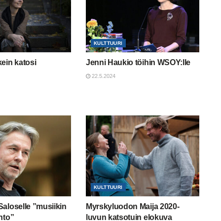
KULTTUURI
ein katosi
Jenni Haukio töihin WSOY:lle
22.5.2024
KULTTUURI
aloselle ”musiikin
Myrskyluodon Maija 2020-
nto”
luvun katsotuin elokuva