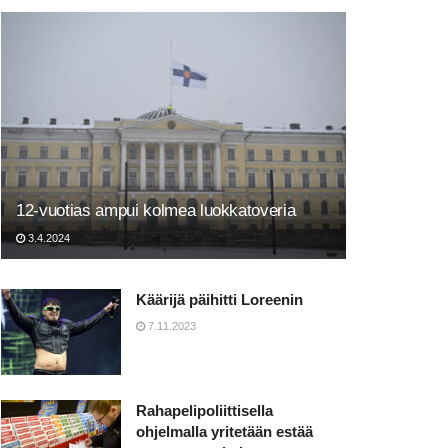
12-vuotias ampui kolmea luokkatoveria
3.4.2024
Käärijä päihitti Loreenin
7.11.2023
Rahapelipoliittisella
ohjelmalla yritetään estää