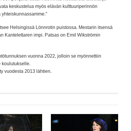
 avata keskustelua myös elävän kulttuuriperinnön
ta yhteiskunnassamme.”
tsee Helsingissä Lönnrotin puistossa. Mestarin itsensä
an Kantelettaren impi. Patsas on
Emil Wikströmin
tötunnuksen vuonna 2022, jolloin se myönnettiin
 koulutukselle.
ty vuodesta 2013 lähtien.