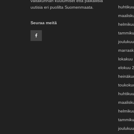
valtakunnan kuulumiset että paikallisia
huhtiku
uutisia eri puolilta Suomenmaata.
maalisk
Seuraa meitä
helmiku
tammiku
jouluku
marrask
lokakuu
elokuu 
heinäku
toukoku
huhtiku
maalisk
helmiku
tammiku
jouluku