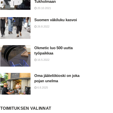
Tukholmaan
20.10.2021
Suomen väkiluku kasvoi
26.8.2022
Okmetic luo 500 uutta
työpaikkaa
16.5.2022
Oma jäätelökioski on joka
pojan unelma
6.8.2025
TOIMITUKSEN VALINNAT