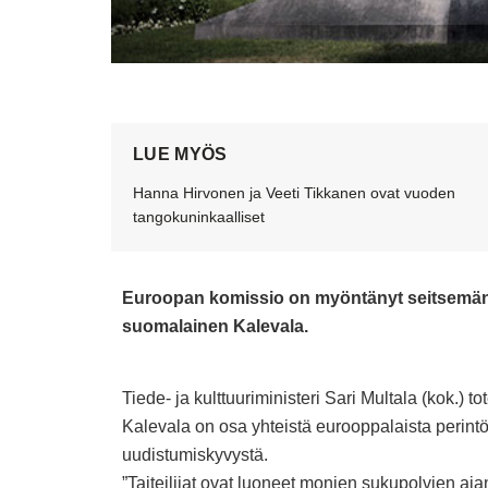
LUE MYÖS
Hanna Hirvonen ja Veeti Tikkanen ovat vuoden
tangokuninkaalliset
Euroopan komissio on myöntänyt seitsemän u
suomalainen Kalevala.
Tiede- ja kulttuuriministeri Sari Multala (kok.)
to
Kalevala on osa yhteistä eurooppalaista perintö
uudistumiskyvystä.
”Taiteilijat ovat luoneet monien sukupolvien ajan