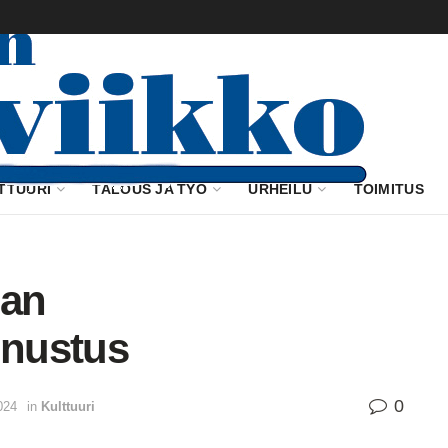
TTUURI
TALOUS JA TYÖ
URHEILU
TOIMITUS
pan
nnustus
0
024
in
Kulttuuri