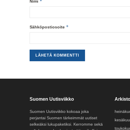
*
Nimi
*
Sähköpostiosoite
Suomen Uutisviikko
Arkisto
Suomen Uutisviikko kokoaa joka
heinäku
perjantai Suomen tärkeimmät uutiset
kesäkuu
selkeäksi lukupaketiksi. Kerromme sekä
toukoku