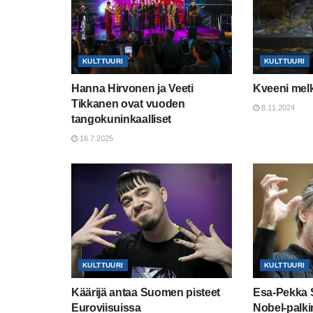
KULTTUURI
KULTTUURI
Hanna Hirvonen ja Veeti
Kveeni melk
Tikkanen ovat vuoden
8.11.2024
tangokuninkaalliset
16.7.2025
KULTTUURI
KULTTUURI
Käärijä antaa Suomen pisteet
Esa-Pekka S
Euroviisuissa
Nobel-palki