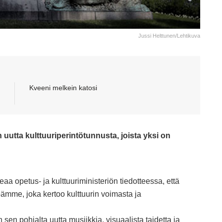
Jussi Helttunen/Lehtikuva
Kveeni melkein katosi
utta kulttuuriperintötunnusta, joista yksi on
teaa
opetus- ja kulttuuriministeriön tiedotteessa
, että
ämme, joka kertoo kulttuurin voimasta ja
 sen pohjalta uutta musiikkia, visuaalista taidetta ja