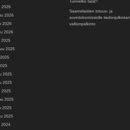
Tunnetko taiat?
u 2026
Saamelaisten totuus- ja
uu 2026
sovintokomissiolle tiedonjulkista
u 2026
valtionpalkinto
u 2026
u 2025
uu 2025
 2025
2025
u 2025
u 2025
u 2025
uu 2025
u 2025
u 2025
u 2024