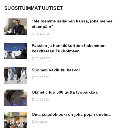
SUOSITUIMMAT UUTISET
”Me olemme sellainen kansa, joka menee
eteenpäin”
14.4.2022
Passien ja henkilökorttien hakeminen
keskitetään Tukholmaan
20.10.2021
Suomen väkiluku kasvoi
26.8.2022
Okmetic luo 500 uutta työpaikkaa
16.5.2022
Oma jäätelökioski on joka pojan unelma
6.8.2025