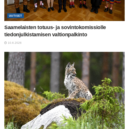
UUTISET
Saamelaisten totuus- ja sovintokomissiolle
tiedonjulkistamisen valtionpalkinto
10.6.2026