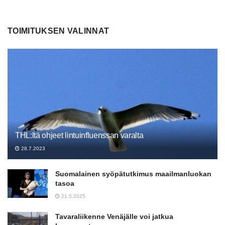
TOIMITUKSEN VALINNAT
THL:ltä ohjeet lintuinfluenssan varalta
28.7.2023
Suomalainen syöpätutkimus maailmanluokan
tasoa
21.5.2025
Tavaraliikenne Venäjälle voi jatkua