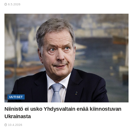
6.5.2026
UUTISET
Niinistö ei usko Yhdysvaltain enää kiinnostuvan
Ukrainasta
10.4.2026