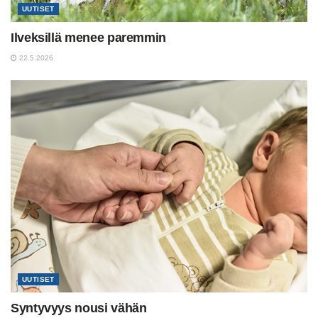
UUTISET
Ilveksillä menee paremmin
22.5.2026
UUTISET
Syntyvyys nousi vähän