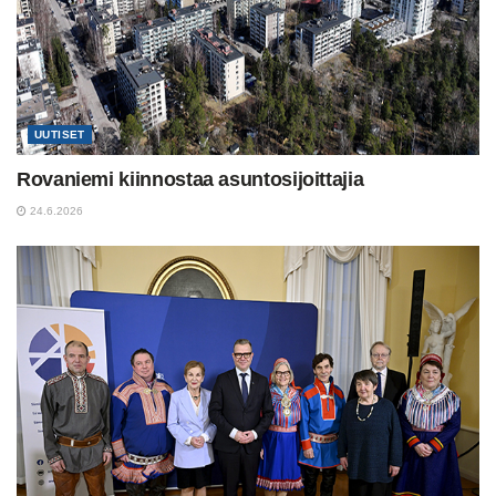
UUTISET
Rovaniemi kiinnostaa asuntosijoittajia
24.6.2026