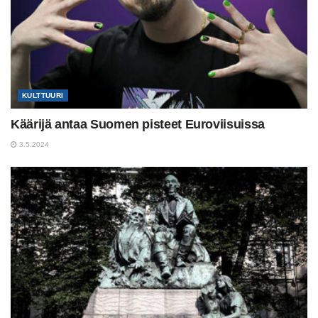
KULTTUURI
Käärijä antaa Suomen pisteet Euroviisuissa
3.5.2024