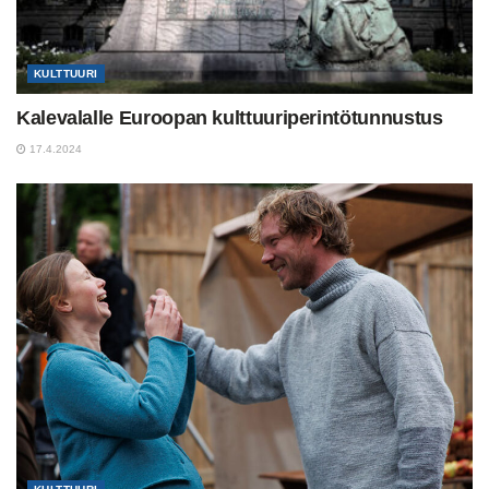
KULTTUURI
Kalevalalle Euroopan kulttuuriperintötunnustus
17.4.2024