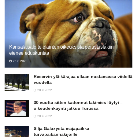
Kansalaisaloite eläinten oikeuksista perustuslakiin
etenee eduskuntaa
25.8.2023
Reservin yläikärajaa ollaan nostamassa viidellä
vuodella
28.9.2022
30 vuotta sitten kadonnut lakimies löytyi –
oikeudenkäynti jatkuu Turussa
20.4.2022
Silja Galaxysta majapaikka
turvapaikanhakijoille