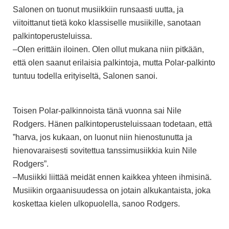
Salonen on tuonut musiikkiin runsaasti uutta, ja
viitoittanut tietä koko klassiselle musiikille, sanotaan
palkintoperusteluissa.
–Olen erittäin iloinen. Olen ollut mukana niin pitkään,
että olen saanut erilaisia palkintoja, mutta Polar-palkinto
tuntuu todella erityiseltä, Salonen sanoi.
Toisen Polar-palkinnoista tänä vuonna sai Nile
Rodgers. Hänen palkintoperusteluissaan todetaan, että
”harva, jos kukaan, on luonut niin hienostunutta ja
hienovaraisesti sovitettua tanssimusiikkia kuin Nile
Rodgers”.
–Musiikki liittää meidät ennen kaikkea yhteen ihmisinä.
Musiikin orgaanisuudessa on jotain alkukantaista, joka
koskettaa kielen ulkopuolella, sanoo Rodgers.