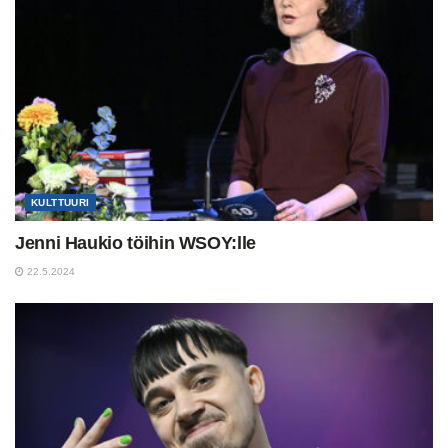
KULTTUURI
Jenni Haukio töihin WSOY:lle
22.5.2024