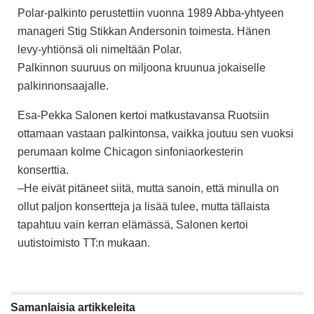
Polar-palkinto perustettiin vuonna 1989 Abba-yhtyeen
manageri Stig Stikkan Andersonin toimesta. Hänen
levy-yhtiönsä oli nimeltään Polar.
Palkinnon suuruus on miljoona kruunua jokaiselle
palkinnonsaajalle.
Esa-Pekka Salonen kertoi matkustavansa Ruotsiin
ottamaan vastaan palkintonsa, vaikka joutuu sen vuoksi
perumaan kolme Chicagon sinfoniaorkesterin
konserttia.
–He eivät pitäneet siitä, mutta sanoin, että minulla on
ollut paljon konsertteja ja lisää tulee, mutta tällaista
tapahtuu vain kerran elämässä, Salonen kertoi
uutistoimisto TT:n mukaan.
Samanlaisia
artikkeleita