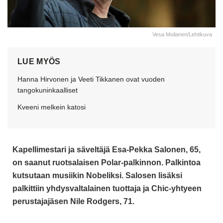
Vesa Moilanen/Lehtikuva
LUE MYÖS
Hanna Hirvonen ja Veeti Tikkanen ovat vuoden
tangokuninkaalliset
Kveeni melkein katosi
Kapellimestari ja säveltäjä Esa-Pekka Salonen, 65,
on saanut ruotsalaisen Polar-palkinnon. Palkintoa
kutsutaan musiikin Nobeliksi. Salosen lisäksi
palkittiin yhdysvaltalainen tuottaja ja Chic-yhtyeen
perustajajäsen Nile Rodgers, 71.