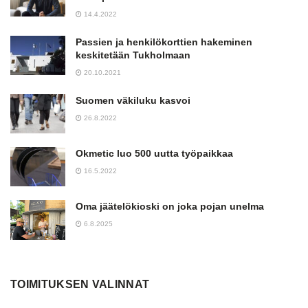
14.4.2022
Passien ja henkilökorttien hakeminen
keskitetään Tukholmaan
20.10.2021
Suomen väkiluku kasvoi
26.8.2022
Okmetic luo 500 uutta työpaikkaa
16.5.2022
Oma jäätelökioski on joka pojan unelma
6.8.2025
TOIMITUKSEN VALINNAT