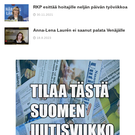
RKP esittää hoitajille neljän päivän työviikkoa
30.11.2021
Anna-Lena Laurén ei saanut palata Venäjälle
18.8.2023