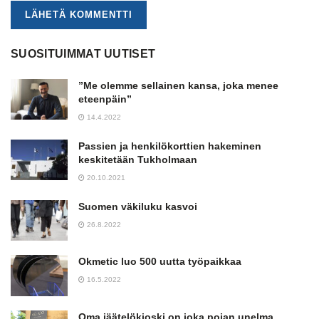
SUOSITUIMMAT UUTISET
”Me olemme sellainen kansa, joka menee
eteenpäin”
14.4.2022
Passien ja henkilökorttien hakeminen
keskitetään Tukholmaan
20.10.2021
Suomen väkiluku kasvoi
26.8.2022
Okmetic luo 500 uutta työpaikkaa
16.5.2022
Oma jäätelökioski on joka pojan unelma