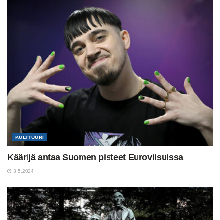
KULTTUURI
Käärijä antaa Suomen pisteet Euroviisuissa
3.5.2024