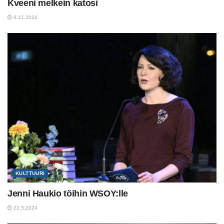
Kveeni melkein katosi
8.11.2024
KULTTUURI
Jenni Haukio töihin WSOY:lle
22.5.2024