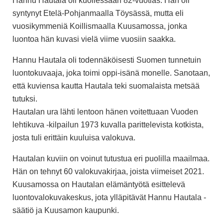
Hannu Hautala oli kuollessaan 82-vuotias. Hän oli
syntynyt Etelä-Pohjanmaalla Töysässä, mutta eli
vuosikymmeniä Koillismaalla Kuusamossa, jonka
luontoa hän kuvasi vielä viime vuosiin saakka.
Hannu Hautala oli todennäköisesti Suomen tunnetuin
luontokuvaaja, joka toimi oppi-isänä monelle. Sanotaan,
että kuviensa kautta Hautala teki suomalaista metsää
tutuksi.
Hautalan ura lähti lentoon hänen voitettuaan Vuoden
lehtikuva -kilpailun 1973 kuvalla parittelevista kotkista,
josta tuli erittäin kuuluisa valokuva.
Hautalan kuviin on voinut tutustua eri puolilla maailmaa.
Hän on tehnyt 60 valokuvakirjaa, joista viimeiset 2021.
Kuusamossa on Hautalan elämäntyötä esittelevä
luontovalokuvakeskus, jota ylläpitävät Hannu Hautala -
säätiö ja Kuusamon kaupunki.