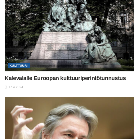
KULTTUURI
Kalevalalle Euroopan kulttuuriperintötunnustus
17.4.2024