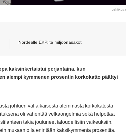
Lehtikuva
Nordealle EKP:ltä miljoonasakot
pa kaksinkertaistui perjantaina, kun
inen alempi kymmenen prosentin korkokatto päättyi
sta johtuen väliaikaisesta alemmasta korkokatosta
tuksena oli vähentää velkaongelmia sekä helpottaa
tilanteen takia joutuneet taloudellisiin vaikeuksiin.
 lain mukaan olla enintään kaksikymmentä prosenttia.