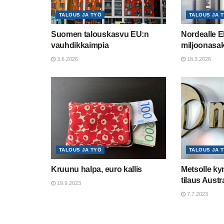
TALOUS JA TYÖ
TALOUS JA 
Suomen talouskasvu EU:n
Nordealle E
vauhdikkaimpia
miljoonasa
3.6.2026
18.3.2026
TALOUS JA TYÖ
TALOUS JA 
Kruunu halpa, euro kallis
Metsolle k
tilaus Austr
19.9.2023
7.7.2023