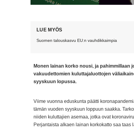
LUE MYÖS
Suomen talouskasvu EU:n vauhdikkaimpia
Monen lainan korko nousi, ja pahimmillaan jo
vakuudettomien kuluttajaluottojen väliaika
syyskuun lopussa.
Viime vuonna eduskunta päätti koronapandemia
tämän vuoden syyskuun loppuun saakka. Tarkoi
niiden kuluttajien asemaa, jotka ovat koronavirus
Perjantaista alkaen lainan korkokatto saa taas