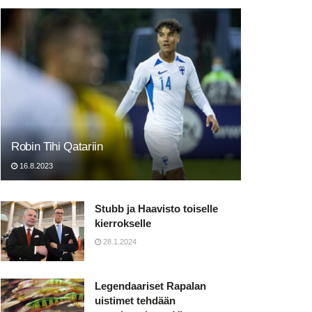
Robin Tihi Qatariin
16.8.2023
Stubb ja Haavisto toiselle
kierrokselle
28.1.2024
Legendaariset Rapalan
uistimet tehdään