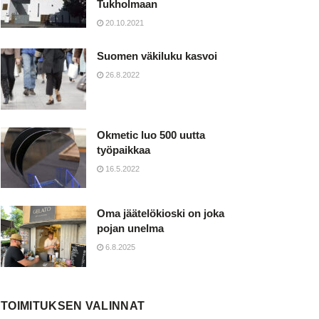
Tukholmaan
20.10.2021
Suomen väkiluku kasvoi
26.8.2022
Okmetic luo 500 uutta
työpaikkaa
16.5.2022
Oma jäätelökioski on joka
pojan unelma
6.8.2025
TOIMITUKSEN VALINNAT