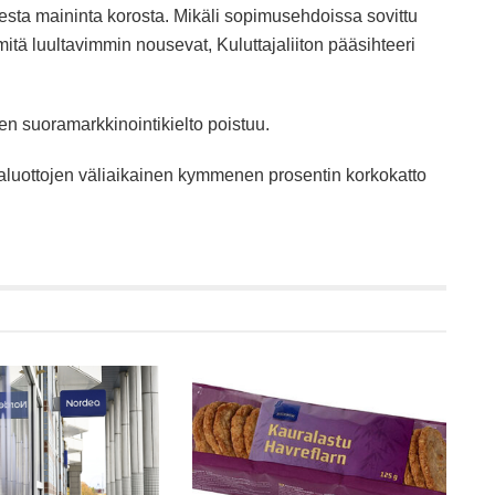
sta maininta korosta. Mikäli sopimusehdoissa sovittu
itä luultavimmin nousevat, Kuluttajaliiton pääsihteeri
n suoramarkkinointikielto poistuu.
jaluottojen väliaikainen kymmenen prosentin korkokatto