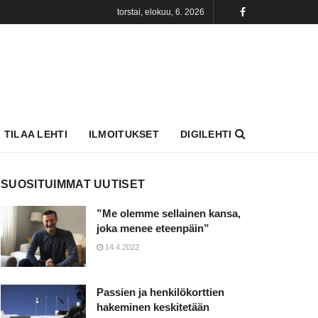
torstai, elokuu, 6. 2026
TILAA LEHTI
ILMOITUKSET
DIGILEHTI
SUOSITUIMMAT UUTISET
”Me olemme sellainen kansa,
joka menee eteenpäin”
14.4.2022
Passien ja henkilökorttien
hakeminen keskitetään