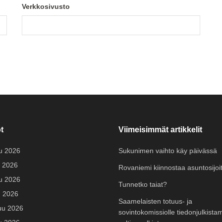
Verkkosivusto
t
Viimeisimmät artikkelit
u 2026
Sukunimen vaihto käy päivässä
 2026
Rovaniemi kiinnostaa asuntosijoit
u 2026
Tunnetko taiat?
u 2026
Saamelaisten totuus- ja
uu 2026
sovintokomissiolle tiedonjulkista