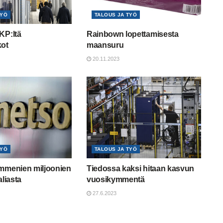
TYÖ
TALOUS JA TYÖ
KP:ltä
Rainbown lopettamisesta
kot
maansuru
20.11.2023
TYÖ
TALOUS JA TYÖ
ymmenien miljoonien
Tiedossa kaksi hitaan kasvun
aliasta
vuosikymmentä
27.6.2023