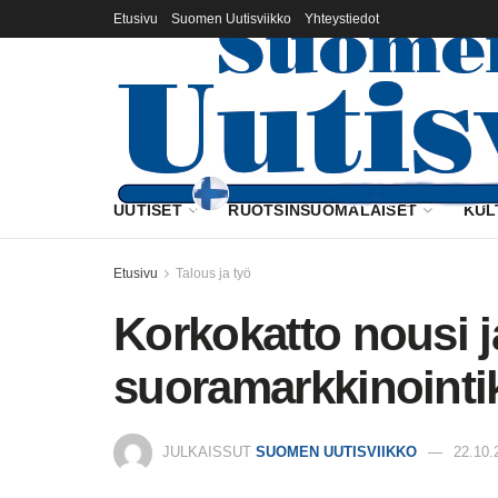
Etusivu
Suomen Uutisviikko
Yhteystiedot
UUTISET
RUOTSINSUOMALAISET
KUL
Etusivu
Talous ja työ
Korkokatto nousi j
suoramarkkinointik
JULKAISSUT
SUOMEN UUTISVIIKKO
22.10.