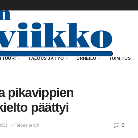
TTUURI
TALOUS JA TYÖ
URHEILU
TOIMITUS
a pikavippien
ielto päättyi
0
2021
in
Talous ja työ