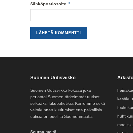
*
Sähköpostiosoite
Suomen Uutisviikko
Arkisto
Suomen Uutisviikko kokoaa joka
heinäku
perjantai Suomen tärkeimmät uutiset
kesäkuu
selkeäksi lukupaketiksi. Kerromme sekä
toukoku
valtakunnan kuulumiset että paikallisia
huhtiku
uutisia eri puolilta Suomenmaata.
maalisk
Seuraa meitä