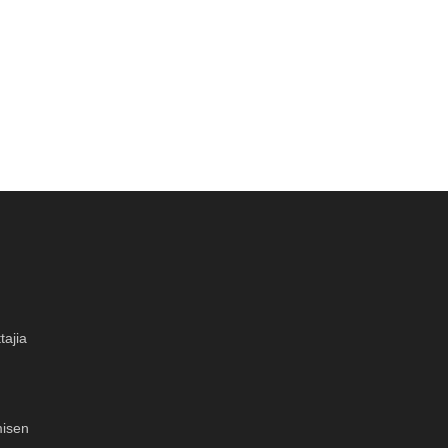
tajia
misen