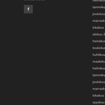
helmiku
tammiku
jouluku
marrask
lokakuu
elokuu 
heinäku
toukoku
huhtiku
maalisk
helmiku
tammiku
jouluku
marrask
lokakuu
syyskuu