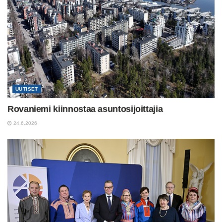
UUTISET
Rovaniemi kiinnostaa asuntosijoittajia
24.6.2026