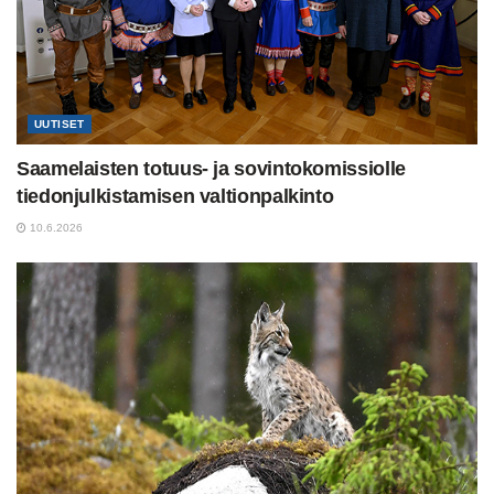
UUTISET
Saamelaisten totuus- ja sovintokomissiolle
tiedonjulkistamisen valtionpalkinto
10.6.2026