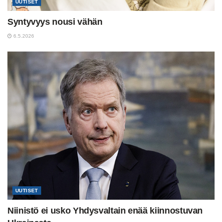
UUTISET
Syntyvyys nousi vähän
6.5.2026
UUTISET
Niinistö ei usko Yhdysvaltain enää kiinnostuvan