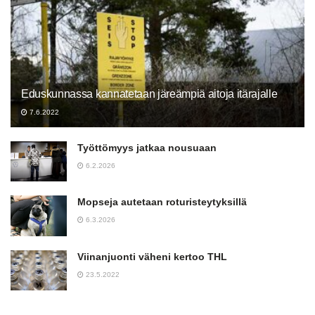
Eduskunnassa kannatetaan järeämpiä aitoja itärajalle
7.6.2022
Työttömyys jatkaa nousuaan
6.2.2026
Mopseja autetaan roturisteytyksillä
6.3.2026
Viinanjuonti väheni kertoo THL
23.5.2022