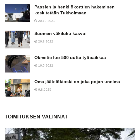
Passien ja henkilökorttien hakeminen
keskitetään Tukholmaan
20.10.2021
Suomen väkiluku kasvoi
26.8.2022
Okmetic luo 500 uutta työpaikkaa
16.5.2022
Oma jäätelökioski on joka pojan unelma
6.8.2025
TOIMITUKSEN VALINNAT