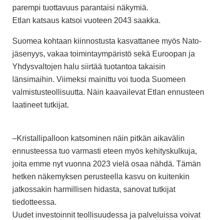
parempi tuottavuus parantaisi näkymiä.
Etlan katsaus katsoi vuoteen 2043 saakka.
Suomea kohtaan kiinnostusta kasvattanee myös Nato-
jäsenyys, vakaa toimintaympäristö sekä Euroopan ja
Yhdysvaltojen halu siirtää tuotantoa takaisin
länsimaihin. Viimeksi mainittu voi tuoda Suomeen
valmistusteollisuutta. Näin kaavailevat Etlan ennusteen
laatineet tutkijat.
–Kristallipalloon katsominen näin pitkän aikavälin
ennusteessa tuo varmasti eteen myös kehityskulkuja,
joita emme nyt vuonna 2023 vielä osaa nähdä. Tämän
hetken näkemyksen perusteella kasvu on kuitenkin
jatkossakin harmillisen hidasta, sanovat tutkijat
tiedotteessa.
Uudet investoinnit teollisuudessa ja palveluissa voivat