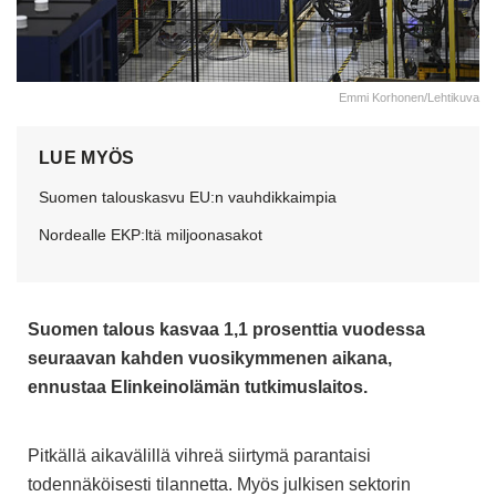
Emmi Korhonen/Lehtikuva
LUE MYÖS
Suomen talouskasvu EU:n vauhdikkaimpia
Nordealle EKP:ltä miljoonasakot
Suomen talous kasvaa 1,1 prosenttia vuodessa
seuraavan kahden vuosikymmenen aikana,
ennustaa Elinkeinolämän tutkimuslaitos.
Pitkällä aikavälillä vihreä siirtymä parantaisi
todennäköisesti tilannetta. Myös julkisen sektorin