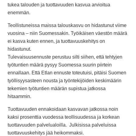
tukea talouden ja tuottavuuden kasvua arvioitua
enemmän.
Teollistuneissa maissa talouskasvu on hidastunut viime
vuosina – niin Suomessakin. Työikäisen väestön määrä
ei kasva kuten ennen, ja tuottavuuskehitys on
hidastunut.
Tulevaisuusennuste perustuu silti siihen, että tehtyjen
työtuntien määrä pysyy Suomessa suurin piirtein
ennallaan. Että Etlan ennuste toteutuisi, pitäisi Suomen
työllisyysasteen nousta ja työntekijöiden keskimäärin
tekemien työtuntien määrän supistua jatkossa
hitaammin.
Tuottavuuden ennakoidaan kasvavan jatkossa noin
kaksi prosenttia vuodessa teollisuudessa ja korkean
tuottavuuden palvelualoilla.
Julkisissa palveluissa
tuottavuuskehitys jää heikommaksi.