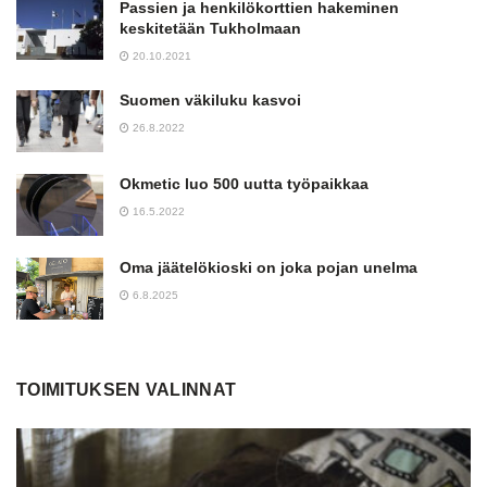
Passien ja henkilökorttien hakeminen
keskitetään Tukholmaan
20.10.2021
Suomen väkiluku kasvoi
26.8.2022
Okmetic luo 500 uutta työpaikkaa
16.5.2022
Oma jäätelökioski on joka pojan unelma
6.8.2025
TOIMITUKSEN VALINNAT