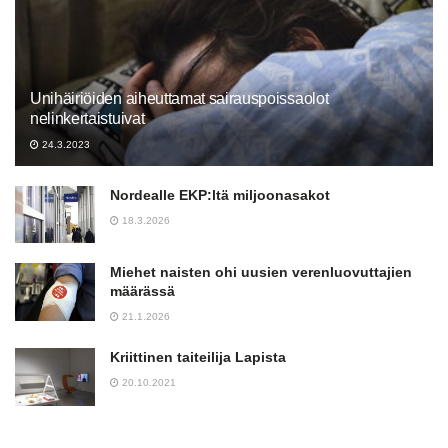
Unihäiriöiden aiheuttamat sairauspoissaolot
nelinkertaistuivat
24.3.2023
Nordealle EKP:ltä miljoonasakot
18.3.2026
Miehet naisten ohi uusien verenluovuttajien
määrässä
21.1.2026
Kriittinen taiteilija Lapista
20.10.2021