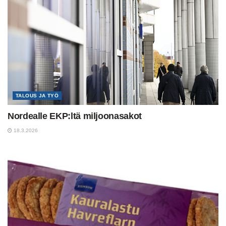
TALOUS JA TYÖ
Nordealle EKP:ltä miljoonasakot
18.3.2026