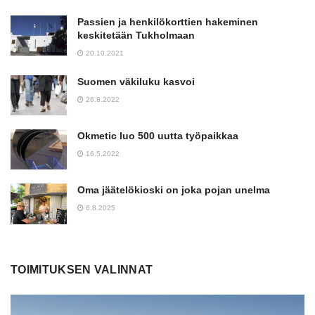
Passien ja henkilökorttien hakeminen
keskitetään Tukholmaan
20.10.2021
Suomen väkiluku kasvoi
26.8.2022
Okmetic luo 500 uutta työpaikkaa
16.5.2022
Oma jäätelökioski on joka pojan unelma
6.8.2025
TOIMITUKSEN VALINNAT