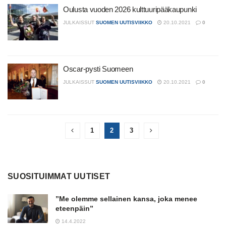
Oulusta vuoden 2026 kulttuuripääkaupunki
JULKAISSUT
SUOMEN UUTISVIIKKO
20.10.2021
0
Oscar-pysti Suomeen
JULKAISSUT
SUOMEN UUTISVIIKKO
20.10.2021
0
1
2
3
SUOSITUIMMAT UUTISET
”Me olemme sellainen kansa, joka menee
eteenpäin”
14.4.2022