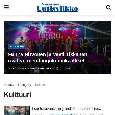
KULTTUURI
Hanna Hirvonen ja Veeti Tikkanen
ovat vuoden tangokuninkaalliset
JULKAISSUT
SUOMEN UUTISVIIKKO
16.7.2025
Etusivu
Category
Kulttuuri
Kulttuuri
Luontokuvauksen grand old man on poissa