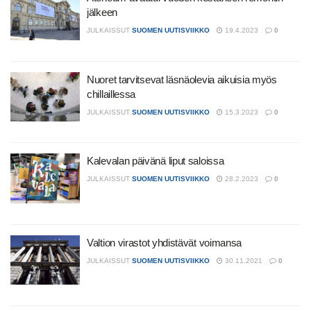
jälkeen
JULKAISSUT
SUOMEN UUTISVIIKKO
19.4.2023
0
Nuoret tarvitsevat läsnäolevia aikuisia myös
chillaillessa
JULKAISSUT
SUOMEN UUTISVIIKKO
15.3.2023
0
Kalevalan päivänä liput saloissa
JULKAISSUT
SUOMEN UUTISVIIKKO
28.2.2023
0
Valtion virastot yhdistävät voimansa
JULKAISSUT
SUOMEN UUTISVIIKKO
30.11.2021
0