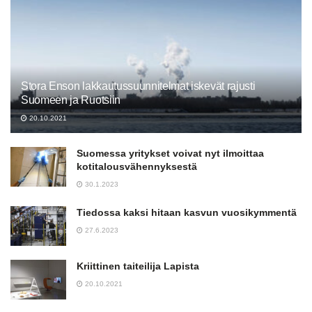
Stora Enson lakkautussuunnitelmat iskevät rajusti
Suomeen ja Ruotsiin
20.10.2021
Suomessa yritykset voivat nyt ilmoittaa
kotitalousvähennyksestä
30.1.2023
Tiedossa kaksi hitaan kasvun vuosikymmentä
27.6.2023
Kriittinen taiteilija Lapista
20.10.2021