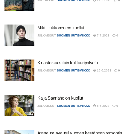
JULKAISSUT
SUOMEN UUTISVIIKKO
21.7.2023
0
Miki Liukkonen on kuollut
JULKAISSUT
SUOMEN UUTISVIIKKO
7.7.2023
0
Kirjasto suosituin kulttuuripalvelu
JULKAISSUT
SUOMEN UUTISVIIKKO
19.6.2023
0
Kaija Saariaho on kuollut
JULKAISSUT
SUOMEN UUTISVIIKKO
6.6.2023
0
Ateneum avautui vuoden kestäneen remontin