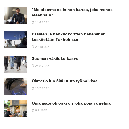
”Me olemme sellainen kansa, joka menee
eteenpäin”
14.4.2022
Passien ja henkilökorttien hakeminen
keskitetään Tukholmaan
20.10.2021
Suomen väkiluku kasvoi
26.8.2022
Okmetic luo 500 uutta työpaikkaa
16.5.2022
Oma jäätelökioski on joka pojan unelma
6.8.2025