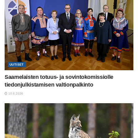
UUTISET
Saamelaisten totuus- ja sovintokomissiolle
tiedonjulkistamisen valtionpalkinto
10.6.2026