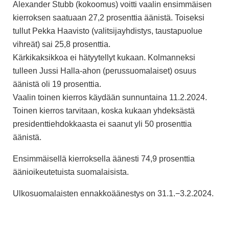
Alexander Stubb
(kokoomus)
voitti vaalin ensimmäisen
kierroksen saatuaan 27,2 prosenttia äänistä. Toiseksi
tullut Pekka Haavisto
(valitsijayhdistys, taustapuolue
vihreät) sai 25,8
prosenttia.
Kärkikaksikkoa ei hätyytellyt kukaan. Kolmanneksi
tulleen Jussi Halla-ahon (perussuomalaiset) osuus
äänistä oli 19 prosenttia.
Vaalin toinen kierros käydään sunnuntaina 11.2.2024.
Toinen kierros tarvitaan, koska kukaan yhdeksästä
presidenttiehdokkaasta ei saanut yli 50 prosenttia
äänistä.
Ensimmäisellä kierroksella äänesti 74,9 prosenttia
äänioikeutetuista suomalaisista.
Ulkosuomalaisten ennakkoäänestys on
31.1.−3.2.2024.