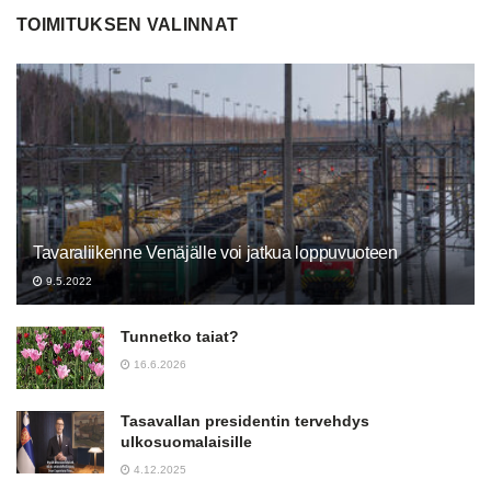
TOIMITUKSEN VALINNAT
Tavaraliikenne Venäjälle voi jatkua loppuvuoteen
9.5.2022
Tunnetko taiat?
16.6.2026
Tasavallan presidentin tervehdys
ulkosuomalaisille
4.12.2025