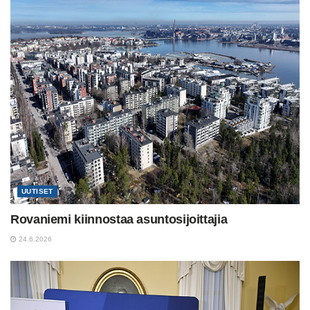
UUTISET
Rovaniemi kiinnostaa asuntosijoittajia
24.6.2026