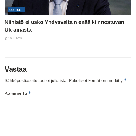
UUTISET
Niinistö ei usko Yhdysvaltain enää kiinnostuvan
Ukrainasta
10.4.2026
Vastaa
*
Sähköpostiosoitettasi ei julkaista.
Pakolliset kentät on merkitty
*
Kommentti