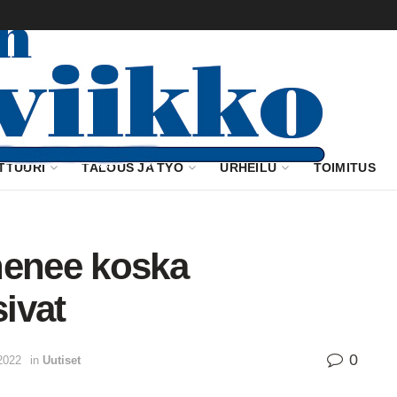
TTUURI
TALOUS JA TYÖ
URHEILU
TOIMITUS
nenee koska
ivat
0
2022
in
Uutiset