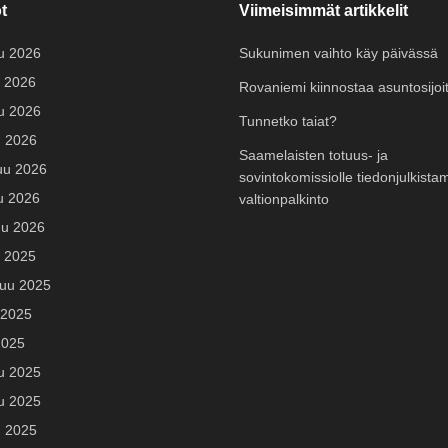
t
Viimeisimmät artikkelit
u 2026
Sukunimen vaihto käy päivässä
 2026
Rovaniemi kiinnostaa asuntosijoit
u 2026
Tunnetko taiat?
u 2026
Saamelaisten totuus- ja
uu 2026
sovintokomissiolle tiedonjulkista
u 2026
valtionpalkinto
u 2026
u 2025
uu 2025
 2025
2025
u 2025
u 2025
u 2025