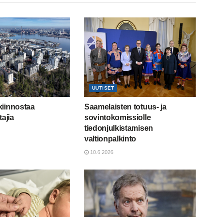
UUTISET
kiinnostaa
Saamelaisten totuus- ja
tajia
sovintokomissiolle
tiedonjulkistamisen
valtionpalkinto
10.6.2026