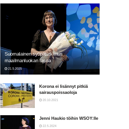
Suomalainen syöpätutkimus
maailmanluokan tasoa
21.5.2025
Korona ei lisännyt pitkiä
sairauspoissaoloja
20.10.2021
Jenni Haukio töihin WSOY:lle
22.5.2024