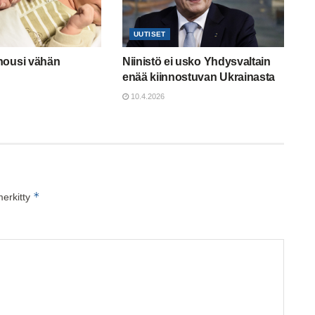
UUTISET
nousi vähän
Niinistö ei usko Yhdysvaltain
enää kiinnostuvan Ukrainasta
10.4.2026
*
merkitty