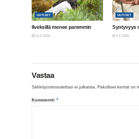
UUTISET
UUTISET
Ilveksillä menee paremmin
Syntyvyys 
22.5.2026
6.5.2026
Vastaa
Sähköpostiosoitettasi ei julkaista.
Pakolliset kentät on 
*
Kommentti