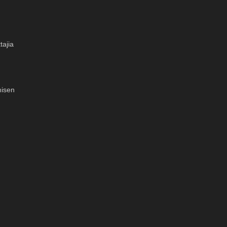
tajia
misen