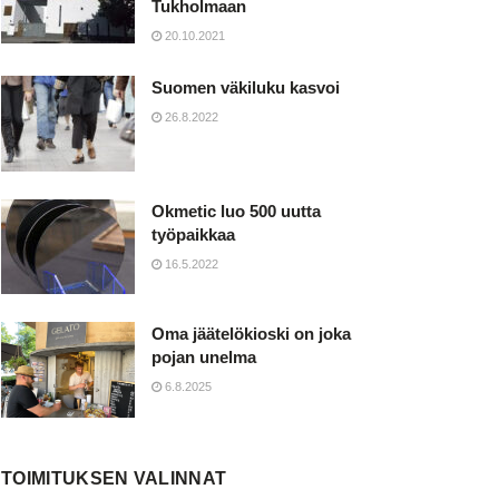
Tukholmaan
20.10.2021
Suomen väkiluku kasvoi
26.8.2022
Okmetic luo 500 uutta
työpaikkaa
16.5.2022
Oma jäätelökioski on joka
pojan unelma
6.8.2025
TOIMITUKSEN VALINNAT