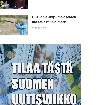
Uusi ohje ampuma-aseiden
luvista astui voimaan
12.8.2022