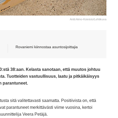
Antti Aimo-Koivisto/Lehtikuva
Rovaniemi kiinnostaa asuntosijoittajia
:stä 38:aan. Kelasta sanotaan, että muutos johtuu
sta.
Tuotteiden vastuullisuus, laatu ja pitkäikäisyys
n parantuneet.
ta sitä valitettavasti saamatta. Positiivista on, että
ovat parantuneet merkittävästi viime vuosina, kertoi
uunnittelija Veera Petäjä.