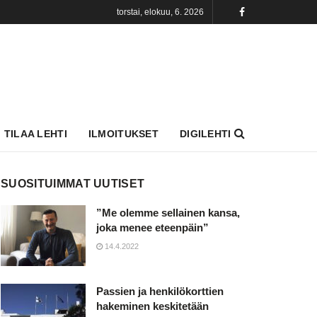
torstai, elokuu, 6. 2026
TILAA LEHTI
ILMOITUKSET
DIGILEHTI
SUOSITUIMMAT UUTISET
”Me olemme sellainen kansa,
joka menee eteenpäin”
14.4.2022
Passien ja henkilökorttien
hakeminen keskitetään