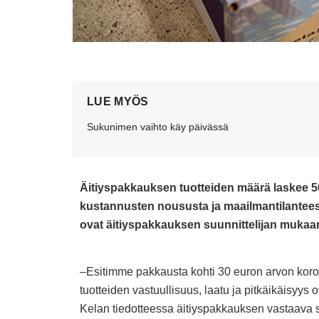
LUE MYÖS
Sukunimen vaihto käy päivässä
Äitiyspakkauksen tuotteiden määrä laskee 50
kustannusten noususta ja maailmantilantee
ovat äitiyspakkauksen suunnittelijan mukaa
–Esitimme pakkausta kohti 30 euron arvon korotus
tuotteiden vastuullisuus, laatu ja pitkäikäisyys 
Kelan tiedotteessa äitiyspakkauksen vastaava s