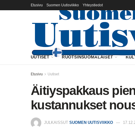
Etusivu
Suomen Uutisviikko
Yhteystiedot
UUTISET
RUOTSINSUOMALAISET
KUL
Etusivu
Uutiset
Äitiyspakkaus pie
kustannukset nous
JULKAISSUT
SUOMEN UUTISVIIKKO
17.12.