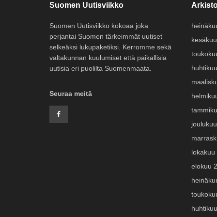
Suomen Uutisviikko
Arkisto
Suomen Uutisviikko kokoaa joka
heinäku
perjantai Suomen tärkeimmät uutiset
kesäkuu
selkeäksi lukupaketiksi. Kerromme sekä
toukoku
valtakunnan kuulumiset että paikallisia
huhtiku
uutisia eri puolilta Suomenmaata.
maalisk
Seuraa meitä
helmiku
tammiku
jouluku
marrask
lokakuu
elokuu 
heinäku
toukoku
huhtiku