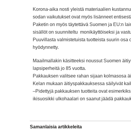
Korona-aika nosti yleistä materiaalien kustannu
sodan vaikutukset ovat myös lisänneet entises
Paketin on myös täytettävä Suomen ja EU:n lai
sisällöt on suunniteltu monikäyttöiseksi ja vastu
Puuvillasta valmistetuista tuotteista suurin osa
hyödynnetty.
Maailmallakin käsitteeksi noussut Suomen äitiy
lapsiperheitä jo 85 vuotta.
Pakkauksen valitsee rahan sijaan kolmasosa äid
Kelan mukaan äitiyspakkauksessa säilyivät kaik
–Pidettyjä pakkauksen tuotteita ovat esimerkiks
ikisuosikki ulkohaalari on saanut jäädä pakkau
Samanlaisia
artikkeleita