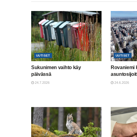
UUTISET
UUTISET
Sukunimen vaihto käy
Rovaniemi 
päivässä
asuntosijoit
24.7.2026
24.6.2026