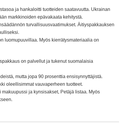
stasoa ja hankaloitti tuotteiden saatavuutta. Ukrainan
tään markkinoiden epävakaata kehitystä.
nsäädännön turvallisuusvaatimukset. Äitiyspakkauksen
ulliseksi.
 on luomupuuvillaa. Myös kierrätysmateriaalia on
spakkaus on palvellut ja tukenut suomalaisia
eistä, mutta jopa 90 prosenttia ensisynnyttäjistä.
ki oleellisimmat vauvaperheen tuotteet.
i makuupussi ja kynsisakset, Petäjä listaa. Myös
kseen.