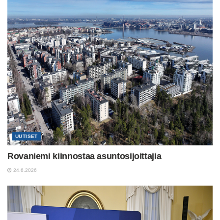
UUTISET
Rovaniemi kiinnostaa asuntosijoittajia
24.6.2026