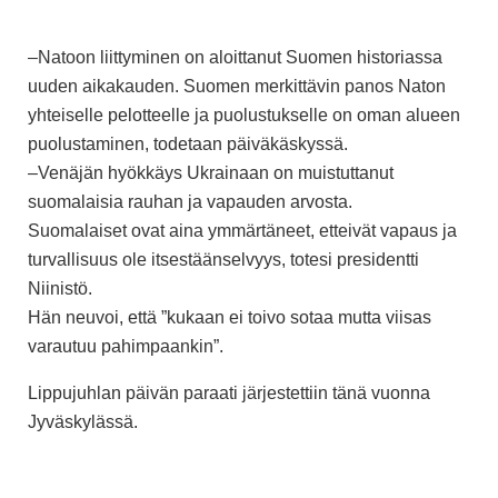
–Natoon liittyminen on aloittanut Suomen historiassa
uuden aikakauden. Suomen merkittävin panos Naton
yhteiselle pelotteelle ja puolustukselle on oman alueen
puolustaminen, todetaan päiväkäskyssä.
–Venäjän hyökkäys Ukrainaan on muistuttanut
suomalaisia rauhan ja vapauden arvosta.
Suomalaiset ovat aina ymmärtäneet, etteivät vapaus ja
turvallisuus ole itsestäänselvyys, totesi presidentti
Niinistö.
Hän neuvoi, että ”kukaan ei toivo sotaa mutta viisas
varautuu pahimpaankin”.
Lippujuhlan päivän paraati järjestettiin tänä vuonna
Jyväskylässä.