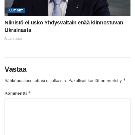
UUTISET
Niinistö ei usko Yhdysvaltain enää kiinnostuvan
Ukrainasta
10.4.2026
Vastaa
*
Sähköpostiosoitettasi ei julkaista.
Pakolliset kentät on merkitty
*
Kommentti