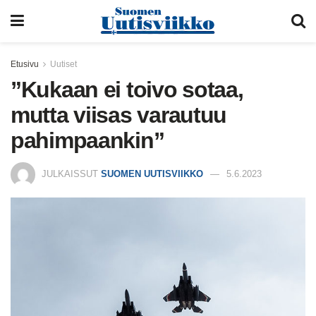
Etusivu
Uutiset
”Kukaan ei toivo sotaa,
mutta viisas varautuu
pahimpaankin”
JULKAISSUT
SUOMEN UUTISVIIKKO
5.6.2023