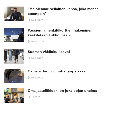
”Me olemme sellainen kansa, joka menee
eteenpäin”
14.4.2022
Passien ja henkilökorttien hakeminen
keskitetään Tukholmaan
20.10.2021
Suomen väkiluku kasvoi
26.8.2022
Okmetic luo 500 uutta työpaikkaa
16.5.2022
Oma jäätelökioski on joka pojan unelma
6.8.2025