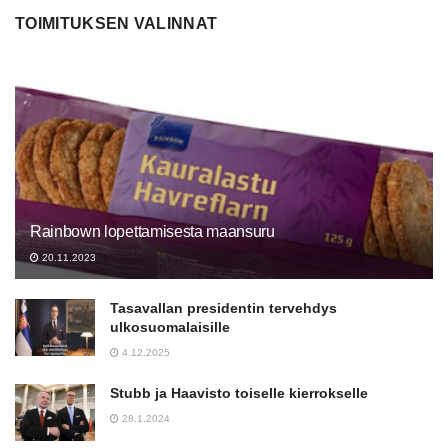
TOIMITUKSEN VALINNAT
Rainbown lopettamisesta maansuru
20.11.2023
Tasavallan presidentin tervehdys
ulkosuomalaisille
4.12.2025
Stubb ja Haavisto toiselle kierrokselle
28.1.2024