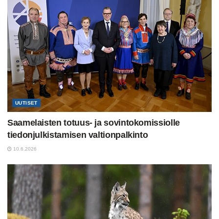
UUTISET
Saamelaisten totuus- ja sovintokomissiolle
tiedonjulkistamisen valtionpalkinto
10.6.2026