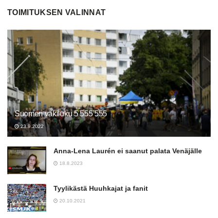
TOIMITUKSEN VALINNAT
Suomen väkiluku 5 555 555
23.9.2022
Anna-Lena Laurén ei saanut palata Venäjälle
18.8.2023
Tyylikästä Huuhkajat ja fanit
20.10.2021