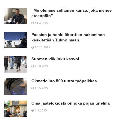
”Me olemme sellainen kansa, joka menee
eteenpäin”
14.4.2022
Passien ja henkilökorttien hakeminen
keskitetään Tukholmaan
20.10.2021
Suomen väkiluku kasvoi
26.8.2022
Okmetic luo 500 uutta työpaikkaa
16.5.2022
Oma jäätelökioski on joka pojan unelma
6.8.2025