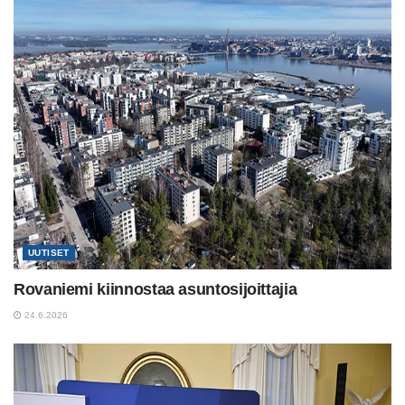
UUTISET
Rovaniemi kiinnostaa asuntosijoittajia
24.6.2026