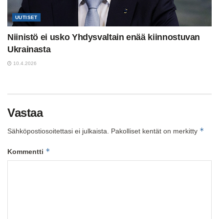
UUTISET
Niinistö ei usko Yhdysvaltain enää kiinnostuvan
Ukrainasta
10.4.2026
Vastaa
*
Sähköpostiosoitettasi ei julkaista.
Pakolliset kentät on merkitty
*
Kommentti