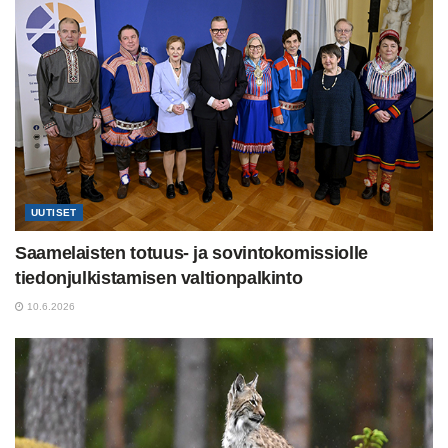
UUTISET
Saamelaisten totuus- ja sovintokomissiolle
tiedonjulkistamisen valtionpalkinto
10.6.2026