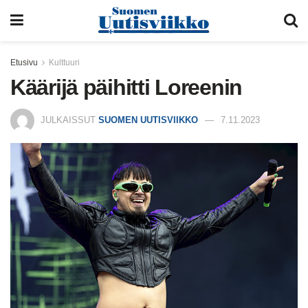
Etusivu
Kulttuuri
Käärijä päihitti Loreenin
JULKAISSUT
SUOMEN UUTISVIIKKO
7.11.2023