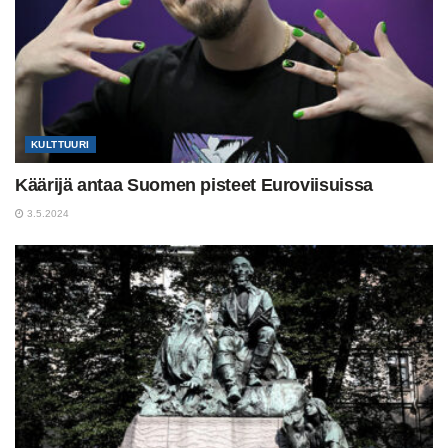
KULTTUURI
Käärijä antaa Suomen pisteet Euroviisuissa
3.5.2024