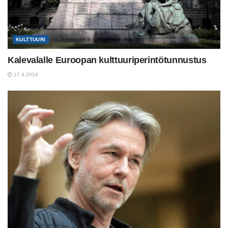
KULTTUURI
Kalevalalle Euroopan kulttuuriperintötunnustus
17.4.2024