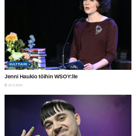
KULTTUURI
Jenni Haukio töihin WSOY:lle
22.5.2024