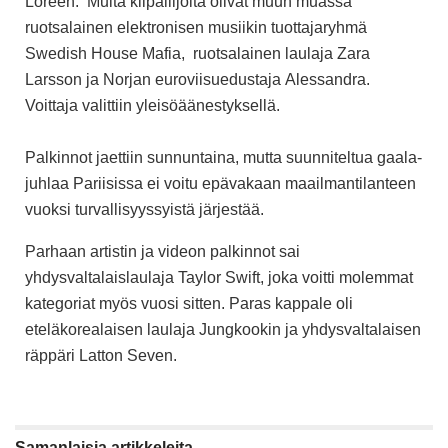
Loreen.
Muita kilpailijoita olivat muun muassa
ruotsalainen elektronisen musiikin tuottajaryhmä
Swedish House Mafia,
ruotsalainen laulaja
Zara
Larsson
ja Norjan euroviisuedustaja
Alessandra
.
Voittaja valittiin yleisöäänestyksellä.
Palkinnot jaettiin sunnuntaina, mutta suunniteltua gaala-
juhlaa Pariisissa ei voitu epävakaan maailmantilanteen
vuoksi turvallisyyssyistä järjestää.
Parhaan artistin ja videon palkinnot sai
yhdysvaltalaislaulaja
Taylor Swift
, joka voitti molemmat
kategoriat myös vuosi sitten. Paras kappale oli
eteläkorealaisen laulaja
Jungkookin
ja yhdysvaltalaisen
räppäri
Latton
Seven.
Samanlaisia
artikkeleita