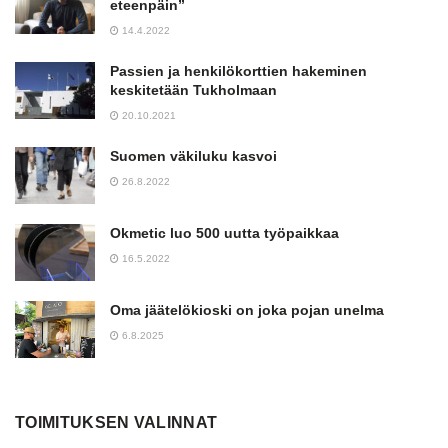
eteenpäin”
14.4.2022
Passien ja henkilökorttien hakeminen
keskitetään Tukholmaan
20.10.2021
Suomen väkiluku kasvoi
26.8.2022
Okmetic luo 500 uutta työpaikkaa
16.5.2022
Oma jäätelökioski on joka pojan unelma
6.8.2025
TOIMITUKSEN VALINNAT