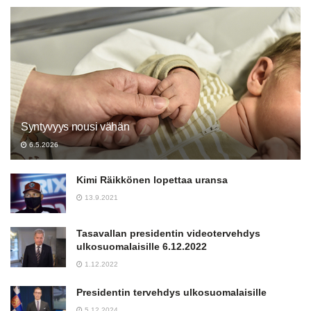
Syntyvyys nousi vähän
6.5.2026
Kimi Räikkönen lopettaa uransa
13.9.2021
Tasavallan presidentin videotervehdys
ulkosuomalaisille 6.12.2022
1.12.2022
Presidentin tervehdys ulkosuomalaisille
5.12.2024