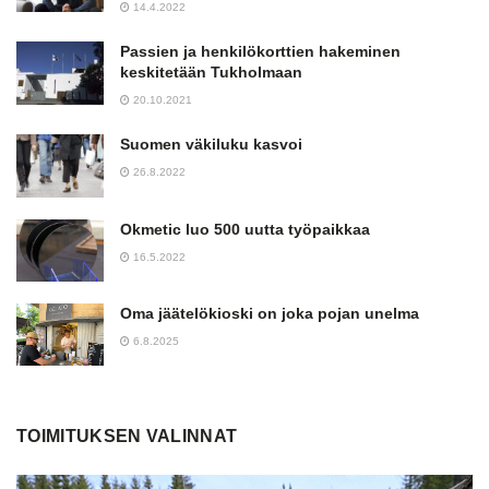
14.4.2022
Passien ja henkilökorttien hakeminen
keskitetään Tukholmaan
20.10.2021
Suomen väkiluku kasvoi
26.8.2022
Okmetic luo 500 uutta työpaikkaa
16.5.2022
Oma jäätelökioski on joka pojan unelma
6.8.2025
TOIMITUKSEN VALINNAT