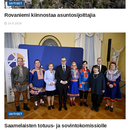
UUTISET
Rovaniemi kiinnostaa asuntosijoittajia
24.6.2026
UUTISET
Saamelaisten totuus- ja sovintokomissiolle