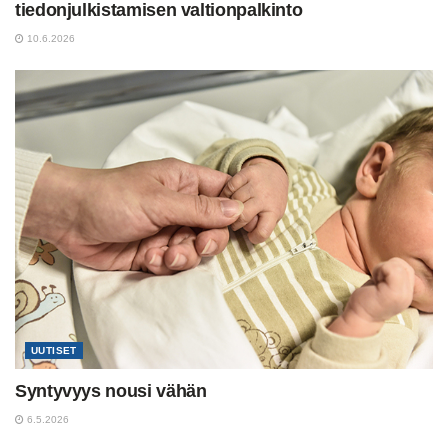
tiedonjulkistamisen valtionpalkinto
10.6.2026
UUTISET
Syntyvyys nousi vähän
6.5.2026