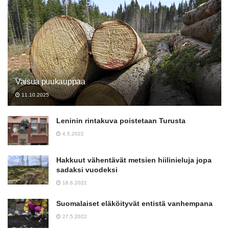
Vaisua puukauppaa
11.10.2025
Leninin rintakuva poistetaan Turusta
4.5.2022
Hakkuut vähentävät metsien hiilinieluja jopa
sadaksi vuodeksi
18.6.2022
Suomalaiset eläköityvät entistä vanhempana
27.5.2022