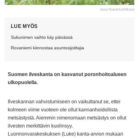
Jussi Nukari/Lehtikuva
LUE MYÖS
Sukunimen vaihto käy päivässä
Rovaniemi kiinnostaa asuntosijoittajia
Suomen ilveskanta on kasvanut poronhoitoalueen
ulkopuolella.
Ilveskannan vahvistumiseen on vaikuttanut se, ettei
kolmeen viime vuoteen ole ollut kannanhoidollista
metsästystä. Aiemmin nimenomaan metsästys on ollut
ilvesten merkittävin kuolinsyy.
Luonnonvarakeskuksen (Luke) kanta‑arvion mukaan