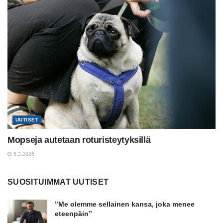
UUTISET
Mopseja autetaan roturisteytyksillä
6.3.2026
SUOSITUIMMAT UUTISET
”Me olemme sellainen kansa, joka menee
eteenpäin”