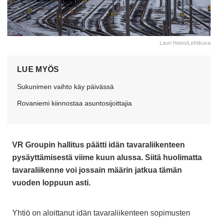
Lauri Heino/Lehtikuva
LUE MYÖS
Sukunimen vaihto käy päivässä
Rovaniemi kiinnostaa asuntosijoittajia
VR Groupin hallitus päätti idän tavaraliikenteen
pysäyttämisestä viime kuun alussa. Siitä huolimatta
tavaraliikenne voi jossain määrin jatkua tämän
vuoden loppuun asti.
Yhtiö on aloittanut idän tavaraliikenteen sopimusten