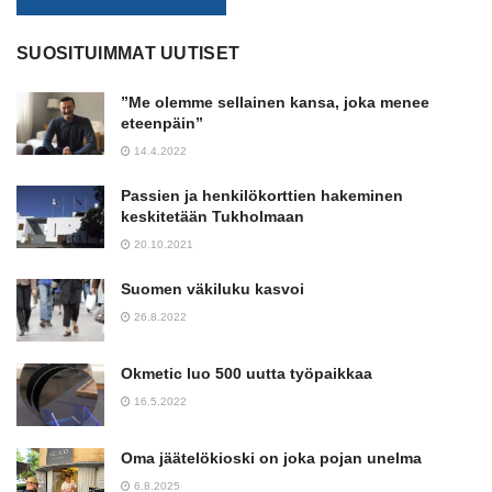
SUOSITUIMMAT UUTISET
”Me olemme sellainen kansa, joka menee
eteenpäin”
14.4.2022
Passien ja henkilökorttien hakeminen
keskitetään Tukholmaan
20.10.2021
Suomen väkiluku kasvoi
26.8.2022
Okmetic luo 500 uutta työpaikkaa
16.5.2022
Oma jäätelökioski on joka pojan unelma
6.8.2025