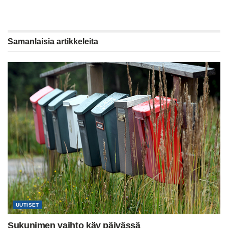
Samanlaisia
artikkeleita
UUTISET
Sukunimen vaihto käy päivässä