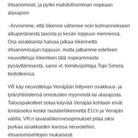
irtisanomiset, ja pyrkii mahdollisimman nopeaan
alasajoon
–Arvioimme, että liikenne vähenee noin kolmannekseen
alkuperäisestä tasosta jo kesän loppuun mennessä.
Osa asiakkaista haluaa jatkaa liikennettä
irtisanomisajan loppuun, mutta jatkamme edelleen
neuvotteluja liikenteen tätä nopeammasta
pysäyttämisestä, sanoi vt. toimitusjohtaja Topi Simola
tiedotteessa.
VR käy neuvotteluja Venäjään liittyvien osakkuus- ja
tytäryhtiöidensä omistusten myynnistä tai alasajosta.
Talouspakotteet sotaa käyvää Venäjää kohtaan eivät
toistaiseksi koske rautatieliikennettä EU:n ja Venäjän
välillä. VR:n tavaraliikennesopimukset pitää siksi
purkaa asiakkaiden kanssa neuvotellen,
irtisanomisehtojen mukaisesti.