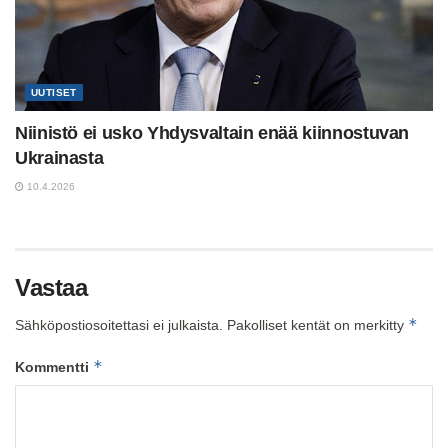
UUTISET
Niinistö ei usko Yhdysvaltain enää kiinnostuvan
Ukrainasta
10.4.2026
Vastaa
*
Sähköpostiosoitettasi ei julkaista.
Pakolliset kentät on merkitty
*
Kommentti