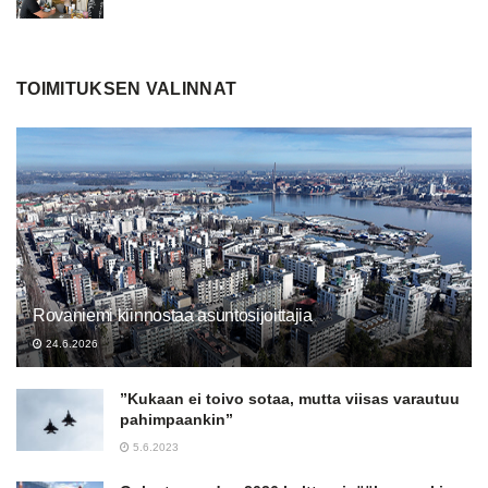
TOIMITUKSEN VALINNAT
Rovaniemi kiinnostaa asuntosijoittajia
24.6.2026
”Kukaan ei toivo sotaa, mutta viisas varautuu
pahimpaankin”
5.6.2023