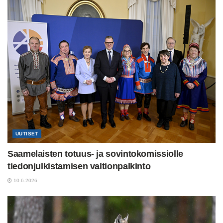
UUTISET
Saamelaisten totuus- ja sovintokomissiolle
tiedonjulkistamisen valtionpalkinto
10.6.2026