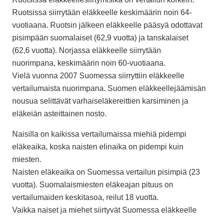
Ruotsissa siirrytään eläkkeelle keskimäärin noin 64-
vuotiaana. Ruotsin jälkeen eläkkeelle pääsyä odottavat
pisimpään suomalaiset (62,9 vuotta) ja tanskalaiset
(62,6 vuotta). Norjassa eläkkeelle siirrytään
nuorimpana, keskimäärin noin 60-vuotiaana.
Vielä vuonna 2007 Suomessa siirryttiin eläkkeelle
vertailumaista nuorimpana. Suomen eläkkeellejäämisän
nousua selittävät varhaiseläkereittien karsiminen ja
eläkeiän asteittainen nosto.
Naisilla on kaikissa vertailumaissa miehiä pidempi
eläkeaika, koska naisten elinaika on pidempi kuin
miesten.
Naisten eläkeaika on Suomessa vertailun pisimpiä (23
vuotta). Suomalaismiesten eläkeajan pituus on
vertailumaiden keskitasoa, reilut 18 vuotta.
Vaikka naiset ja miehet siirtyvät Suomessa eläkkeelle