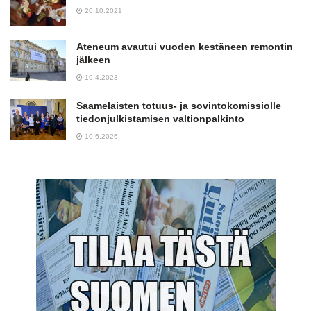
20.10.2021
Ateneum avautui vuoden kestäneen remontin
jälkeen
19.4.2023
Saamelaisten totuus- ja sovintokomissiolle
tiedonjulkistamisen valtionpalkinto
10.6.2026