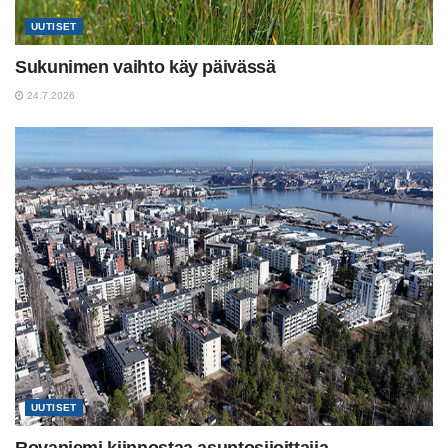
UUTISET
Sukunimen vaihto käy päivässä
24.7.2026
UUTISET