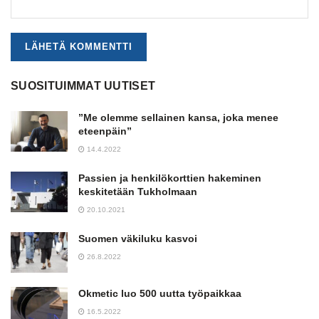
SUOSITUIMMAT UUTISET
”Me olemme sellainen kansa, joka menee
eteenpäin”
14.4.2022
Passien ja henkilökorttien hakeminen
keskitetään Tukholmaan
20.10.2021
Suomen väkiluku kasvoi
26.8.2022
Okmetic luo 500 uutta työpaikkaa
16.5.2022