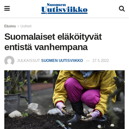
Etusivu
Uutiset
Suomalaiset eläköityvät
entistä vanhempana
JULKAISSUT
SUOMEN UUTISVIIKKO
27.5.2022