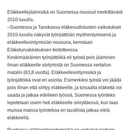
Eläkkeellejäämisikä on Suomessa noussut merkittävästi
2010-luvulla.
–Suomessa ja Tanskassa eläkeuudistusten vaikutukset
2010-luvulla näkyvät työnjättöiän myöhentymisenä ja
eläkkeellesiirtymisiän nousuna, kerrotaan
Eläketurvakeskuksen tiedotteessa.
Keskimääräinen työnjättöikä eli työstä pois jääminen
ilman eläkkeelle siirtymistä on Suomessa vertailun
matalin (63,8 vuotta). Eläkkeellesiirtymisikä ja
työnjättöikä ovat eri asioita. Esimerkiksi työstä voi jäädä
pois ilman että siirtyy eläkkeelle, ja toisaalta eläkettä voi
saada ja jatkaa edelleen työssä. Suomessa työnteko
lopetetaan usein heti eläkkeelle siirryttäessä, kun taas
muissa maissa työntekoa on tavallista jatkaa vielä
eläkkeellä.
Ruotsissa eläkkeellesiirtymisikä on vertailun korkein.