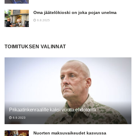
Oma jäätelökioski on joka pojan unelma
6.8.2025
TOIMITUKSEN VALINNAT
Prikaatinkenraalille kaksi vuotta ehdotonta
6.9.2023
Nuorten maksuvaikeudet kasvussa