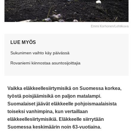
Emmi Korhonen/Lehtikuva
LUE MYÖS
Sukunimen vaihto käy päivässä
Rovaniemi kiinnostaa asuntosijoittajia
Vaikka eläkkeellesiirtymisikä on Suomessa korkea,
työstä poisjäämisikä on paljon matalampi.
Suomalaiset jäävät eläkkeelle pohjoismaalaisista
toiseksi vanhimpina, kun vertaillaan
eläkkeellesiirtymisikiä.
Eläkkeelle siirrytään
Suomessa keskimäärin noin 63-vuotiaina.