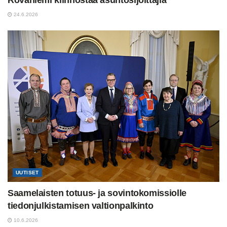
Rovaniemi kiinnostaa asuntosijoittajia
24.6.2026
UUTISET
Saamelaisten totuus- ja sovintokomissiolle
tiedonjulkistamisen valtionpalkinto
10.6.2026