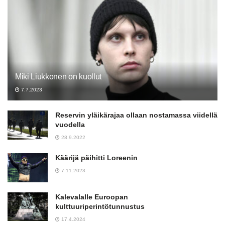
Miki Liukkonen on kuollut
7.7.2023
Reservin yläikärajaa ollaan nostamassa viidellä
vuodella
28.9.2022
Käärijä päihitti Loreenin
7.11.2023
Kalevalalle Euroopan
kulttuuriperintötunnustus
17.4.2024