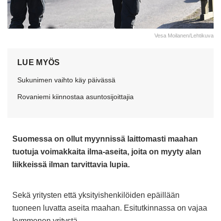
Vesa Moilanen/Lehtikuva
LUE MYÖS
Sukunimen vaihto käy päivässä
Rovaniemi kiinnostaa asuntosijoittajia
Suomessa on ollut myynnissä laittomasti maahan
tuotuja voimakkaita ilma-aseita, joita on myyty alan
liikkeissä ilman tarvittavia lupia.
Sekä yritysten että yksityishenkilöiden epäillään
tuoneen luvatta aseita maahan. Esitutkinnassa on vajaa
kymmenen yritystä.