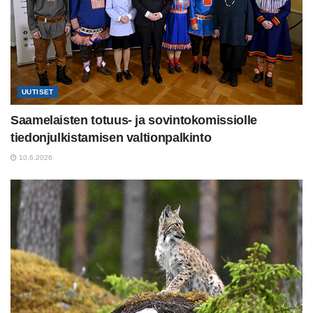
UUTISET
Saamelaisten totuus- ja sovintokomissiolle
tiedonjulkistamisen valtionpalkinto
10.6.2026