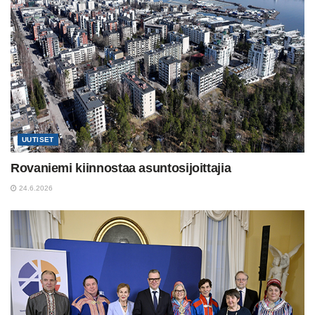
UUTISET
Rovaniemi kiinnostaa asuntosijoittajia
24.6.2026