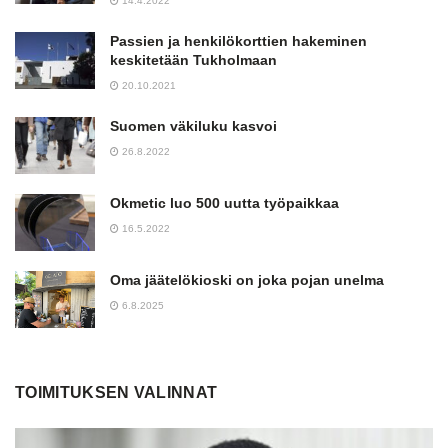
14.4.2022
Passien ja henkilökorttien hakeminen
keskitetään Tukholmaan
20.10.2021
Suomen väkiluku kasvoi
26.8.2022
Okmetic luo 500 uutta työpaikkaa
16.5.2022
Oma jäätelökioski on joka pojan unelma
6.8.2025
TOIMITUKSEN VALINNAT