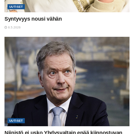
UUTISET
Syntyvyys nousi vähän
6.5.2026
UUTISET
Niinistö ei usko Yhdysvaltain enää kiinnostuvan