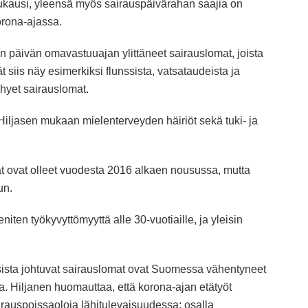
usukausi, yleensä myös sairauspäivärahan saajia on
rona-ajassa.
 päivän omavastuuajan ylittäneet sairauslomat, joista
 siis näy esimerkiksi flunssista, vatsataudeista ja
yhyet sairauslomat.
iljasen mukaan mielenterveyden häiriöt sekä tuki- ja
at ovat olleet vuodesta 2016 alkaen nousussa, mutta
un.
ten työkyvyttömyyttä alle 30-vuotiaille, ja yleisin
uksista johtuvat sairauslomat ovat Suomessa vähentyneet
a. Hiljanen huomauttaa, että korona-ajan etätyöt
ä sairauspoissaoloja lähitulevaisuudessa: osalla