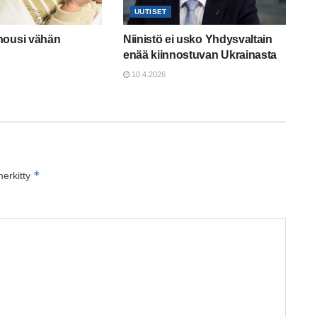
UUTISET
nousi vähän
Niinistö ei usko Yhdysvaltain
enää kiinnostuvan Ukrainasta
10.4.2026
*
merkitty