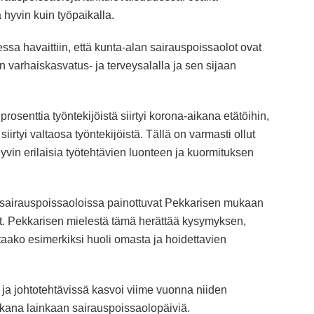
 hyvin kuin työpaikalla.
sa havaittiin, että kunta-alan sairauspoissaolot ovat
n varhaiskasvatus- ja terveysalalla ja sen sijaan
rosenttia työntekijöistä siirtyi korona-aikana etätöihin,
siirtyi valtaosa työntekijöistä. Tällä on varmasti ollut
hyvin erilaisia työtehtävien luonteen ja kuormituksen
ä sairauspoissaoloissa painottuvat Pekkarisen mukaan
t. Pekkarisen mielestä tämä herättää kysymyksen,
ttaako esimerkiksi huoli omasta ja hoidettavien
- ja johtotehtävissä kasvoi viime vuonna niiden
aikana lainkaan sairauspoissaolopäiviä.