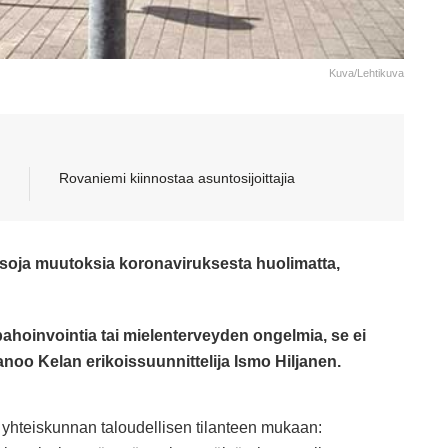
Kuva/Lehtikuva
Rovaniemi kiinnostaa asuntosijoittajia
isoja muutoksia koronaviruksesta huolimatta,
ahoinvointia tai mielenterveyden ongelmia, se ei
anoo Kelan erikoissuunnittelija Ismo Hiljanen.
 yhteiskunnan taloudellisen tilanteen mukaan: