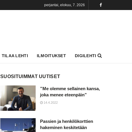
perjantai, elokuu, 7. 2026
TILAA LEHTI
ILMOITUKSET
DIGILEHTI
SUOSITUIMMAT UUTISET
”Me olemme sellainen kansa,
joka menee eteenpäin”
14.4.2022
Passien ja henkilökorttien
hakeminen keskitetään