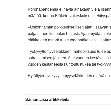
Koronapandemia ei näytä
ainakaan vielä lisän
määrää, kertoo Eläketurvakeskuksen kehityspääl
–Uskon tämän poikkeuksellisen ajan lisäävän 
paljastunee kuitenkin hitaasti. Ajan myötä mie
eläkkeiden määrä tulee todennäköisesti lisäänt
Työkyvyttömyyseläkkeen mahdollisuus tulee aj
sairastamisen jälkeen. Alle vuoden kestävästä
vuoden kestäneestä kuntoutustukea tai työkyvy
Hylättyjen työkyvyttömyyseläkkeiden määrä on
Samanlaisia
artikkeleita