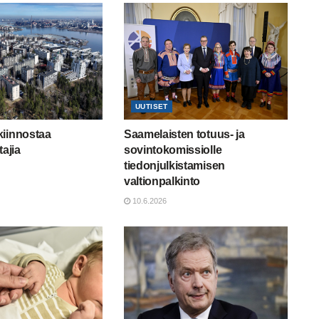
UUTISET
kiinnostaa
Saamelaisten totuus- ja
tajia
sovintokomissiolle
tiedonjulkistamisen
valtionpalkinto
10.6.2026