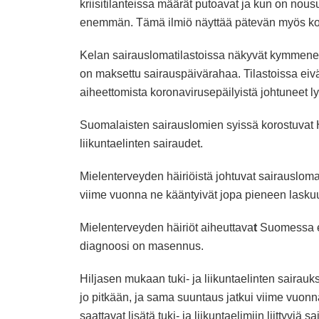
kriisitilanteissa määrät putoavat ja kun on no
enemmän. Tämä ilmiö näyttää pätevän myös ko
Kelan sairauslomatilastoissa näkyvät kymmenen
on maksettu sairauspäivärahaa. Tilastoissa eivät
aiheettomista koronavirusepäilyistä johtuneet l
Suomalaisten sairauslomien syissä korostuvat H
liikuntaelinten sairaudet.
Mielenterveyden häiriöistä johtuvat sairauslom
viime vuonna ne kääntyivät jopa pieneen lasku
Mielenterveyden häiriöt aiheuttava
t
Suomessa eni
diagnoosi on masennus.
Hiljasen mukaan tuki- ja liikuntaelinten saira
jo pitkään, ja sama suuntaus jatkui viime vuonn
saattavat lisätä tuki- ja liikuntaelimiin liittyvi