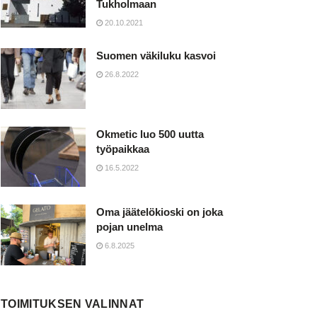
Tukholmaan
20.10.2021
Suomen väkiluku kasvoi
26.8.2022
Okmetic luo 500 uutta
työpaikkaa
16.5.2022
Oma jäätelökioski on joka
pojan unelma
6.8.2025
TOIMITUKSEN VALINNAT