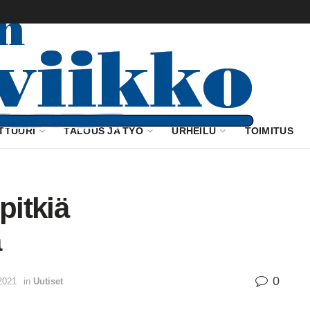
TTUURI
TALOUS JA TYÖ
URHEILU
TOIMITUS
pitkiä
a
0
2021
in
Uutiset