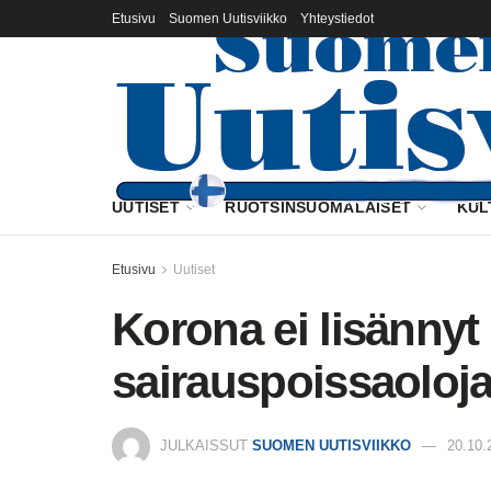
Etusivu
Suomen Uutisviikko
Yhteystiedot
UUTISET
RUOTSINSUOMALAISET
KUL
Etusivu
Uutiset
Korona ei lisännyt 
sairauspoissaoloj
JULKAISSUT
SUOMEN UUTISVIIKKO
20.10.