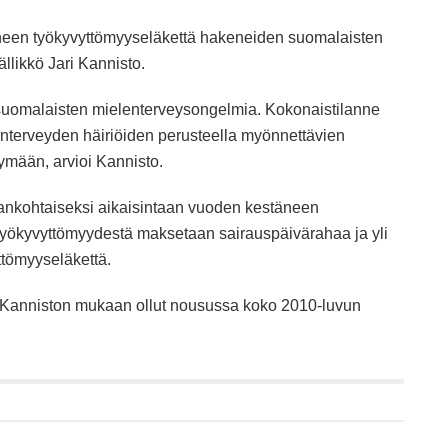
neen työkyvyttömyyseläkettä hakeneiden suomalaisten
likkö Jari Kannisto.
suomalaisten mielenterveysongelmia. Kokonaistilanne
lenterveyden häiriöiden perusteella myönnettävien
ymään, arvioi Kannisto.
ankohtaiseksi aikaisintaan vuoden kestäneen
 työkyvyttömyydestä maksetaan sairauspäivärahaa ja yli
ttömyyseläkettä.
 Kanniston mukaan ollut nousussa koko 2010-luvun