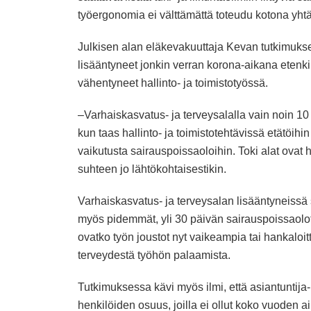
työergonomia ei välttämättä toteudu kotona yhtä
Julkisen alan eläkevakuuttaja
Kevan tutkimukses
lisääntyneet jonkin verran korona-aikana etenki
vähentyneet hallinto- ja toimistotyössä.
–Varhaiskasvatus- ja terveysalalla vain noin 10 p
kun taas hallinto- ja toimistotehtävissä etätöihin 
vaikutusta sairauspoissaoloihin. Toki alat ovat 
suhteen jo lähtökohtaisestikin.
Varhaiskasvatus- ja terveysalan lisääntyneiss
myös pidemmät, yli 30 päivän sairauspoissaolo
ovatko työn joustot nyt vaikeampia tai hankaloi
terveydestä työhön palaamista.
Tutkimuksessa kävi myös ilmi, että asiantuntija
henkilöiden osuus, joilla ei ollut koko vuoden 