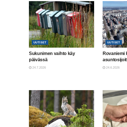
UUTISET
UUTISET
Sukunimen vaihto käy
Rovaniemi 
päivässä
asuntosijoit
24.7.2026
24.6.2026