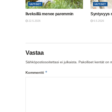
UUTISET
UUTISET
Ilveksillä menee paremmin
Syntyvyys 
22.5.2026
6.5.2026
Vastaa
Sähköpostiosoitettasi ei julkaista.
Pakolliset kentät on 
*
Kommentti