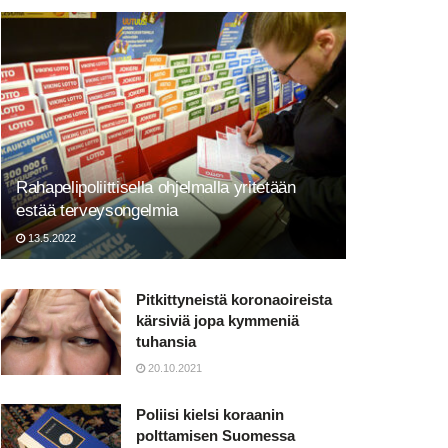
Rahapelipoliittisella ohjelmalla yritetään
estää terveysongelmia
13.5.2022
Pitkittyneistä koronaoireista
kärsiviä jopa kymmeniä
tuhansia
20.10.2021
Poliisi kielsi koraanin
polttamisen Suomessa