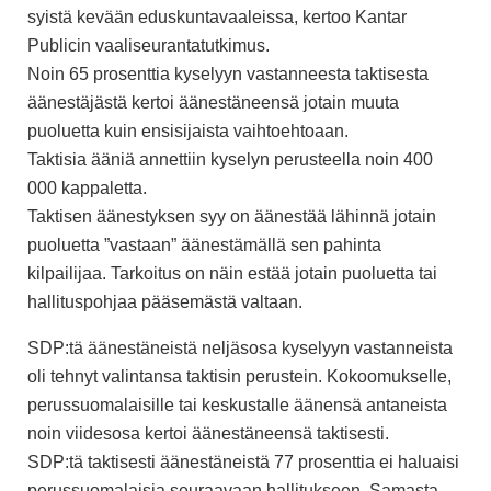
syistä kevään eduskuntavaaleissa, kertoo Kantar
Pub
licin vaaliseurantatutkimus.
Noin 65 prosenttia kyselyyn vastanneesta taktisesta
äänestäjästä kertoi äänestäneensä jotain muuta
puoluetta kuin ensisijaista vaihtoehtoaan.
Taktisia ääniä annettiin kyselyn perusteella noin 400
000 kappaletta.
Taktisen äänestyksen syy on äänestää lähinnä jotain
puoluetta ”vastaan” äänestämällä sen pahinta
kilpailijaa. Tarkoitus on näin estää jotain puoluetta tai
hallituspohjaa pääsemästä valtaan.
SDP:tä äänestäneistä neljäsosa kyselyyn vastanneista
oli tehnyt valintansa taktisin perustein. Kokoomukselle,
perussuomalaisille tai keskustalle äänensä antaneista
noin viidesosa kertoi äänestäneensä taktisesti.
SDP:tä taktisesti äänestäneistä 77 prosenttia ei haluaisi
perussuomalaisia seuraavaan hallitukseen. Samasta