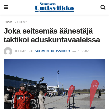
Etusivu
Uutiset
Joka seitsemäs äänestäjä
taktikoi eduskuntavaaleissa
JULKAISSUT
SUOMEN UUTISVIIKKO
1.5.2023