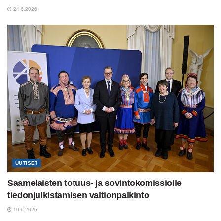
24.6.2026
UUTISET
Saamelaisten totuus- ja sovintokomissiolle
tiedonjulkistamisen valtionpalkinto
10.6.2026