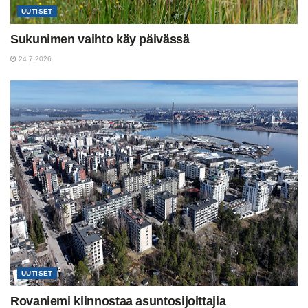
UUTISET
Sukunimen vaihto käy päivässä
24.7.2026
UUTISET
Rovaniemi kiinnostaa asuntosijoittajia