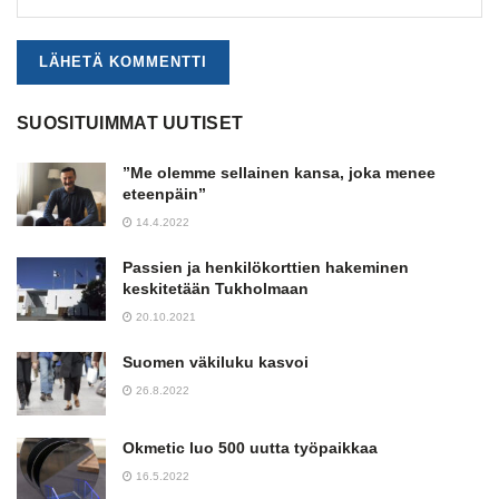
SUOSITUIMMAT UUTISET
”Me olemme sellainen kansa, joka menee
eteenpäin”
14.4.2022
Passien ja henkilökorttien hakeminen
keskitetään Tukholmaan
20.10.2021
Suomen väkiluku kasvoi
26.8.2022
Okmetic luo 500 uutta työpaikkaa
16.5.2022