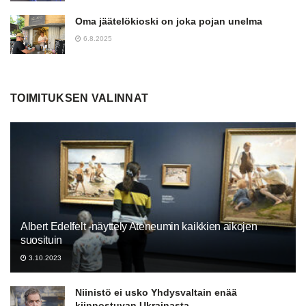
Oma jäätelökioski on joka pojan unelma
6.8.2025
TOIMITUKSEN VALINNAT
Albert Edelfelt -näyttely Ateneumin kaikkien aikojen
suosituin
3.10.2023
Niinistö ei usko Yhdysvaltain enää
kiinnostuvan Ukrainasta