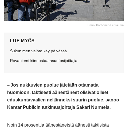
Emmi Korhonen/Lehtikuva
LUE MYÖS
Sukunimen vaihto käy päivässä
Rovaniemi kiinnostaa asuntosijoittajia
– Jos nukkuvien puolue jätetään ottamatta
huomioon, taktisesti äänestäneet olisivat olleet
eduskuntavaalien neljänneksi suurin puolue, sanoo
Kantar Publicin tutkimusjohtaja Sakari Nurmela.
Noin 14 prosenttia äänestäneistä äänesti taktisista