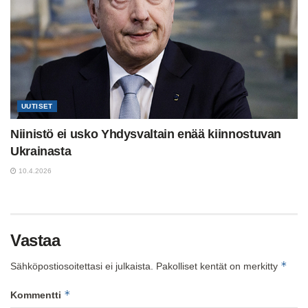
UUTISET
Niinistö ei usko Yhdysvaltain enää kiinnostuvan
Ukrainasta
10.4.2026
Vastaa
*
Sähköpostiosoitettasi ei julkaista.
Pakolliset kentät on merkitty
*
Kommentti