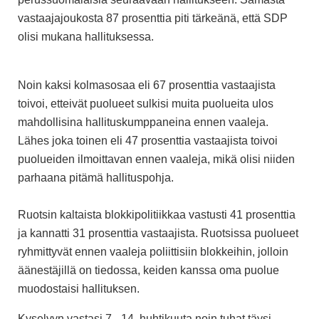
vastaajajoukosta 87 prosenttia piti tärkeänä, että SDP
olisi mukana hallituksessa.
Noin kaksi kolmasosaa eli 67 prosenttia vastaajista
toivoi, etteivät puolueet sulkisi muita puolueita ulos
mahdollisina hallituskumppaneina ennen vaaleja.
Lähes joka toinen eli 47 prosenttia vastaajista toivoi
puolueiden ilmoittavan ennen vaaleja, mikä olisi niiden
parhaana pitämä hallituspohja.
Ruotsin kaltaista blokkipolitiikkaa vastusti 41 prosenttia
ja kannatti 31 prosenttia vastaajista. Ruotsissa puolueet
ryhmittyvät ennen vaaleja poliittisiin blokkeihin, jolloin
äänestäjillä on tiedossa, keiden kanssa oma puolue
muodostaisi hallituksen.
Kyselyyn vastasi 7.–14. huhtikuuta noin tuhat täysi-