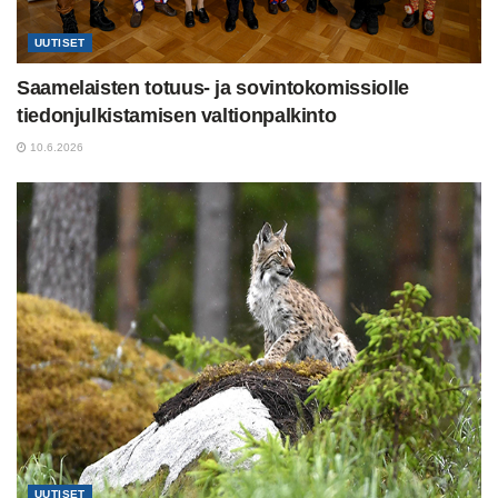
UUTISET
Saamelaisten totuus- ja sovintokomissiolle
tiedonjulkistamisen valtionpalkinto
10.6.2026
UUTISET