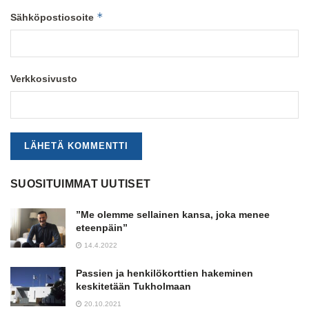
*
Sähköpostiosoite
Verkkosivusto
SUOSITUIMMAT UUTISET
”Me olemme sellainen kansa, joka menee
eteenpäin”
14.4.2022
Passien ja henkilökorttien hakeminen
keskitetään Tukholmaan
20.10.2021