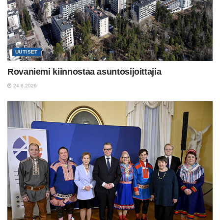
UUTISET
Rovaniemi kiinnostaa asuntosijoittajia
24.6.2026