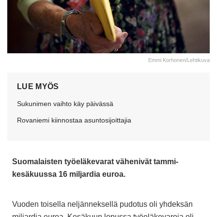
Emmi Korhonen/Lehtikuva
LUE MYÖS
Sukunimen vaihto käy päivässä
Rovaniemi kiinnostaa asuntosijoittajia
Suomalaisten työeläkevarat vähenivät tammi-
kesäkuussa 16 miljardia euroa.
Vuoden toisella neljänneksellä pudotus oli yhdeksän
miljardia euroa. Kesäkuun lopussa työeläkevaroja oli