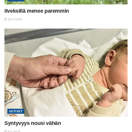
Ilveksillä menee paremmin
22.5.2026
UUTISET
Syntyvyys nousi vähän
6.5.2026