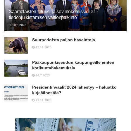
Saamelaisten totuus- ja sovintokomissiolle
tiedonjulkistamisen valtionpalkinto
10.6.2026
Suurpedoista paljon havaintoja
12.11.2025
Pääkaupunkiseudun kaupungeille eniten
kotikuntahakemuksia
14.7.2023
Presidentinvaalit 2024 lähestyy – haluatko
kirjeäänestää?
22.11.2023