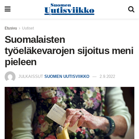
Etusivu
Uutiset
Suomalaisten
työeläkevarojen sijoitus meni
pieleen
JULKAISSUT
SUOMEN UUTISVIIKKO
2.9.2022