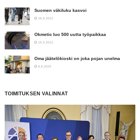
Suomen väkiluku kasvoi
26.8.2022
Okmetic luo 500 uutta työpaikkaa
16.5.2022
Oma jäätelökioski on joka pojan unelma
6.8.2025
TOIMITUKSEN VALINNAT