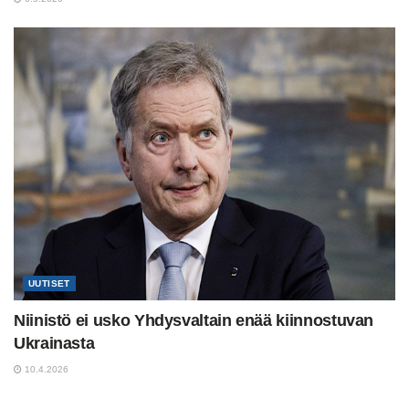
UUTISET
Niinistö ei usko Yhdysvaltain enää kiinnostuvan
Ukrainasta
10.4.2026