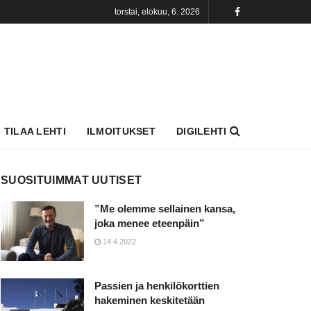
torstai, elokuu, 6. 2026
TILAA LEHTI
ILMOITUKSET
DIGILEHTI
SUOSITUIMMAT UUTISET
”Me olemme sellainen kansa,
joka menee eteenpäin”
14.4.2022
Passien ja henkilökorttien
hakeminen keskitetään