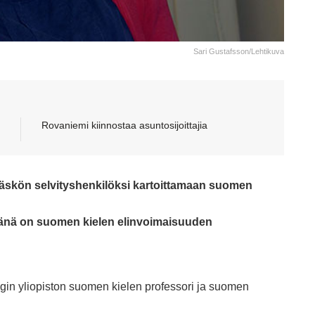
Sari Gustafsson/Lehtikuva
Rovaniemi kiinnostaa asuntosijoittajia
ääskön
selvityshenkilöksi kartoittamaan suomen
äränä on suomen kielen elinvoimaisuuden
gin yliopiston suomen kielen professori ja suomen