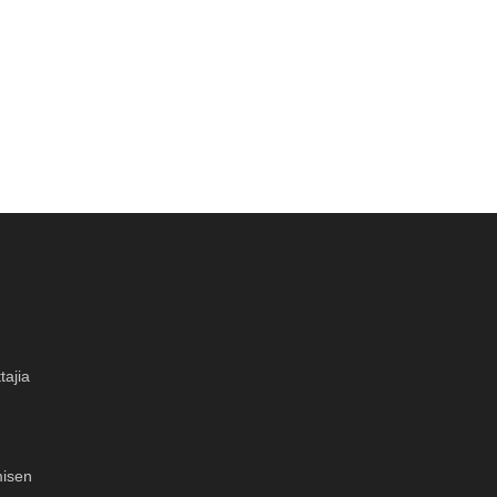
tajia
misen