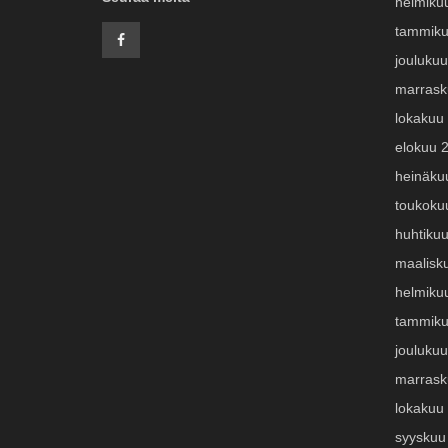
helmiku
tammiku
jouluku
marrask
lokakuu
elokuu 
heinäku
toukoku
huhtiku
maalisk
helmiku
tammiku
jouluku
marrask
lokakuu
syyskuu