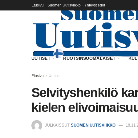
Etusivu
Suomen Uutisviikko
Yhteystiedot
UUTISET
RUOTSINSUOMALAISET
KUL
Etusivu
Uutiset
Selvityshenkilö k
kielen elivoimaisuu
JULKAISSUT
SUOMEN UUTISVIIKKO
18.11.