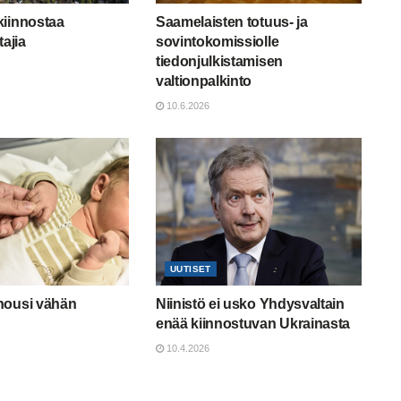
kiinnostaa
Saamelaisten totuus- ja
tajia
sovintokomissiolle
tiedonjulkistamisen
valtionpalkinto
10.6.2026
UUTISET
nousi vähän
Niinistö ei usko Yhdysvaltain
enää kiinnostuvan Ukrainasta
10.4.2026