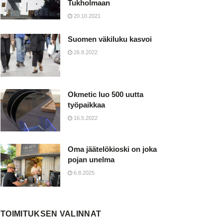
Tukholmaan
20.10.2021
Suomen väkiluku kasvoi
26.8.2022
Okmetic luo 500 uutta
työpaikkaa
16.5.2022
Oma jäätelökioski on joka
pojan unelma
6.8.2025
TOIMITUKSEN VALINNAT