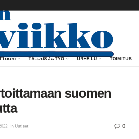
TTUURI
TALOUS JA TYÖ
URHEILU
TOIMITUS
artoittamaan suomen
tta
0
2022
in
Uutiset