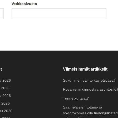
Verkkosivusto
t
Viimeisimmät artikkelit
u 2026
Sukunimen vaihto käy päivässä
 2026
Rovaniemi kiinnostaa asuntosijoit
u 2026
Tunnetko taiat?
u 2026
Saamelaisten totuus- ja
uu 2026
sovintokomissiolle tiedonjulkista