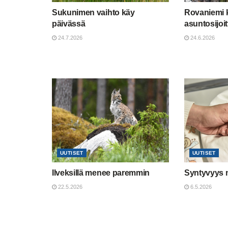
Sukunimen vaihto käy
Rovaniemi 
päivässä
asuntosijoit
24.7.2026
24.6.2026
UUTISET
UUTISET
Ilveksillä menee paremmin
Syntyvyys 
22.5.2026
6.5.2026