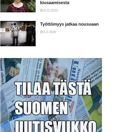
kiusaamisesta
8.11.2023
Työttömyys jatkaa nousuaan
6.2.2026