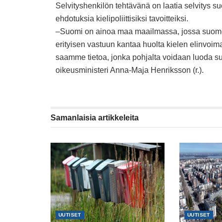
Selvityshenkilön tehtävänä on laatia selvitys 
ehdotuksia kielipoliittisiksi tavoitteiksi.
–Suomi on ainoa maa maailmassa, jossa suomen ki
erityisen vastuun kantaa huolta kielen elinvoima
saamme tietoa, jonka pohjalta voidaan luoda suo
oikeusministeri Anna-Maja Henriksson (r.).
Samanlaisia
artikkeleita
UUTISET
UUTISET