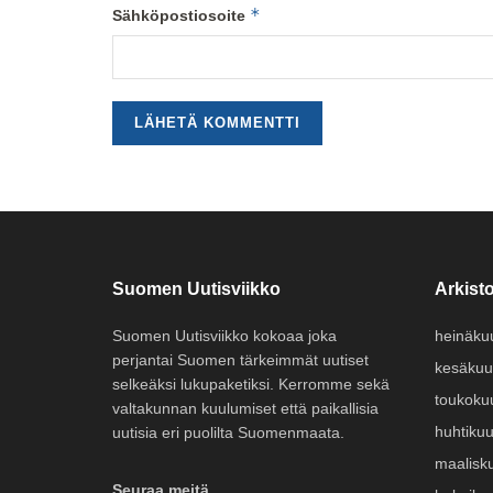
*
Sähköpostiosoite
Suomen Uutisviikko
Arkisto
Suomen Uutisviikko kokoaa joka
heinäku
perjantai Suomen tärkeimmät uutiset
kesäkuu
selkeäksi lukupaketiksi. Kerromme sekä
toukoku
valtakunnan kuulumiset että paikallisia
huhtiku
uutisia eri puolilta Suomenmaata.
maalisk
Seuraa meitä