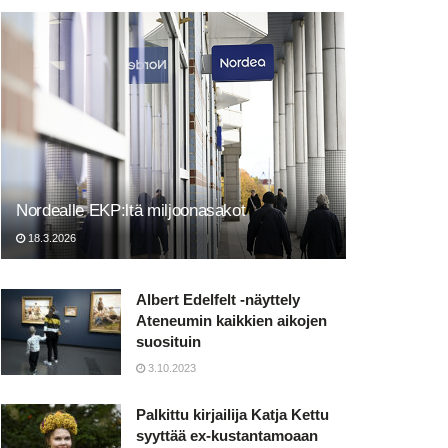
Nordealle EKP:ltä miljoonasakot
18.3.2026
Albert Edelfelt -näyttely
Ateneumin kaikkien aikojen
suosituin
3.10.2023
Palkittu kirjailija Katja Kettu
syyttää ex-kustantamoaan