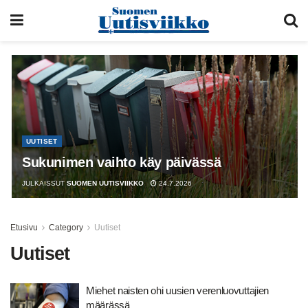
UUTISET
Sukunimen vaihto käy päivässä
JULKAISSUT
SUOMEN UUTISVIIKKO
24.7.2026
Etusivu
Category
Uutiset
Uutiset
Miehet naisten ohi uusien verenluovuttajien
määrässä