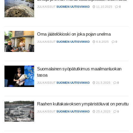
JULKAISSUT
SUOMEN UUTISVIIKKO
11.10.2025
0
Oma jäätelökioski on joka pojan unelma
JULKAISSUT
SUOMEN UUTISVIIKKO
6.8.2025
0
Suomalainen syöpätutkimus maailmanluokan
tasoa
JULKAISSUT
SUOMEN UUTISVIIKKO
21.5.2025
0
Raahen kultakaivoksen ympäristöluvat on peruttu
JULKAISSUT
SUOMEN UUTISVIIKKO
25.4.2025
0