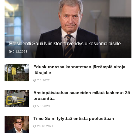
Presidentti Sauli Niinistön tervehdys ulkosuomalaisille
6.12.2023
Eduskunnassa kannatetaan järeämpiä aitoja
itärajalle
7.6.2022
Ansiopäivärahaa saaneiden määrä laskenut 25
prosenttia
5.5.2023
Timo Soini tylyttää entistä puoluettaan
20.10.2021