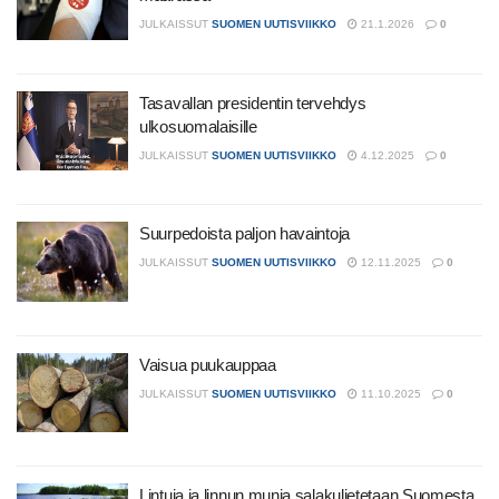
JULKAISSUT
SUOMEN UUTISVIIKKO
21.1.2026
0
Tasavallan presidentin tervehdys
ulkosuomalaisille
JULKAISSUT
SUOMEN UUTISVIIKKO
4.12.2025
0
Suurpedoista paljon havaintoja
JULKAISSUT
SUOMEN UUTISVIIKKO
12.11.2025
0
Vaisua puukauppaa
JULKAISSUT
SUOMEN UUTISVIIKKO
11.10.2025
0
Lintuja ja linnun munia salakuljetetaan Suomesta