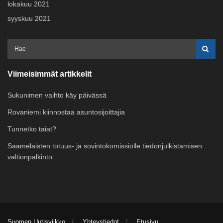
lokakuu 2021
syyskuu 2021
Viimeisimmät artikkelit
Sukunimen vaihto käy päivässä
Rovaniemi kiinnostaa asuntosijoittajia
Tunnetko taiat?
Saamelaisten totuus- ja sovintokomissiolle tiedonjulkistamisen
valtionpalkinto
Suomen Uutisviikko
Yhteystiedot
Etusivu