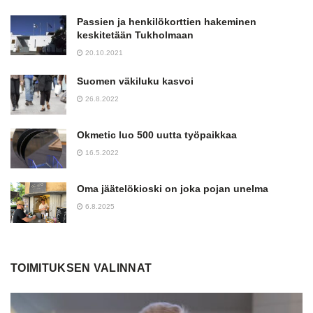
Passien ja henkilökorttien hakeminen
keskitetään Tukholmaan
20.10.2021
Suomen väkiluku kasvoi
26.8.2022
Okmetic luo 500 uutta työpaikkaa
16.5.2022
Oma jäätelökioski on joka pojan unelma
6.8.2025
TOIMITUKSEN VALINNAT