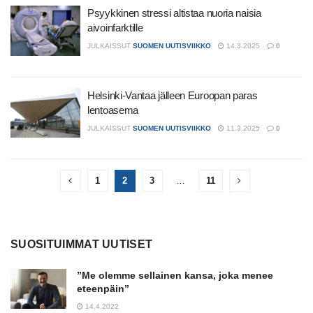
Psyykkinen stressi altistaa nuoria naisia
aivoinfarktille
JULKAISSUT
SUOMEN UUTISVIIKKO
14.3.2025
0
Helsinki-Vantaa jälleen Euroopan paras
lentoasema
JULKAISSUT
SUOMEN UUTISVIIKKO
11.3.2025
0
1
2
3
…
11
SUOSITUIMMAT UUTISET
”Me olemme sellainen kansa, joka menee
eteenpäin”
14.4.2022