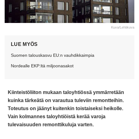
Kuva/Lehtikuva
LUE MYÖS
Suomen talouskasvu EU:n vauhdikkaimpia
Nordealle EKP:ltä miljoonasakot
Kiinteistöliiton mukaan taloyhtiössä ymmärretään
kuinka tärkeätä on varautua tuleviin remontteihin.
Toteutus on jäänyt kuitenkin toistaiseksi heikolle.
Vain kolmannes taloyhtiöistä kerää varoja
tulevaisuuden remonttikuluja varten.