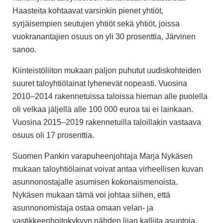
Haasteita kohtaavat varsinkin pienet yhtiöt,
syrjäisempien seutujen yhtiöt sekä yhtiöt, joissa
vuokranantajien osuus on yli 30 prosenttia, Järvinen
sanoo.
Kiinteistöliiton mukaan
paljon puhutut uudiskohteiden
suuret taloyhtiölainat lyhenevät nopeasti. Vuosina
2010–2014 rakennetuissa taloissa hieman alle puolella
oli velkaa jäljellä alle 100 000 euroa tai ei lainkaan.
Vuosina 2015–2019 rakennetuilla taloillakin vastaava
osuus oli 17 prosenttia.
Suomen Pankin varapuheenjohtaja Marja Nykäsen
mukaan taloyhtiölainat voivat antaa virheellisen kuvan
asunnonostajalle asumisen kokonaismenoista.
Nykäsen mukaan tämä voi johtaa siihen, että
asunnonomistaja ostaa omaan velan- ja
vastikkeenhoitokykyyn nähden liian kalliita asuntoja.