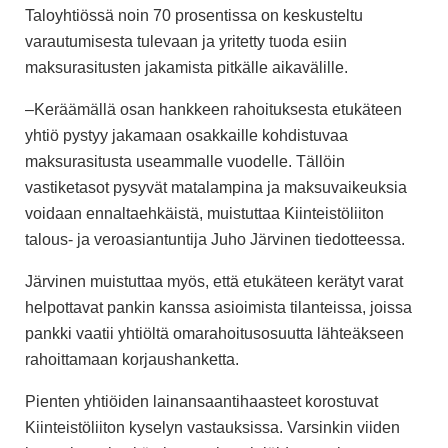
Taloyhtiössä noin 70 prosentissa on keskusteltu
varautumisesta tulevaan ja yritetty tuoda esiin
maksurasitusten jakamista pitkälle aikavälille.
–Keräämällä osan hankkeen rahoituksesta etukäteen
yhtiö pystyy jakamaan osakkaille kohdistuvaa
maksurasitusta useammalle vuodelle. Tällöin
vastiketasot pysyvät matalampina ja maksuvaikeuksia
voidaan ennaltaehkäistä, muistuttaa Kiinteistöliiton
talous- ja veroasiantuntija Juho Järvinen tiedotteessa.
Järvinen muistuttaa myös, että etukäteen kerätyt varat
helpottavat pankin kanssa asioimista tilanteissa, joissa
pankki vaatii yhtiöltä omarahoitusosuutta lähteäkseen
rahoittamaan korjaushanketta.
Pienten yhtiöiden lainansaantihaasteet korostuvat
Kiinteistöliiton kyselyn vastauksissa. Varsinkin viiden