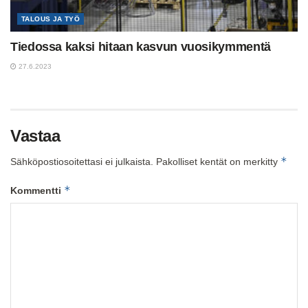
TALOUS JA TYÖ
Tiedossa kaksi hitaan kasvun vuosikymmentä
27.6.2023
Vastaa
*
Sähköpostiosoitettasi ei julkaista.
Pakolliset kentät on merkitty
*
Kommentti