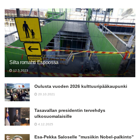
Silta romahti Espoossa
12.5.2023
Oulusta vuoden 2026 kulttuuripääkaupunki
20.10.2021
Tasavallan presidentin tervehdys
ulkosuomalaisille
4.12.2025
Esa-Pekka Saloselle ”musiikin Nobel-palkinto”