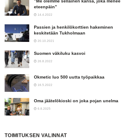
”Me olemme sellainen kansa, joka menee
eteenpäin”
14.4.2022
Passien ja henkilökorttien hakeminen
keskitetään Tukholmaan
20.10.2021
Suomen väkiluku kasvoi
26.8.2022
Okmetic luo 500 uutta työpaikkaa
16.5.2022
Oma jäätelökioski on joka pojan unelma
6.8.2025
TOIMITUKSEN VALINNAT