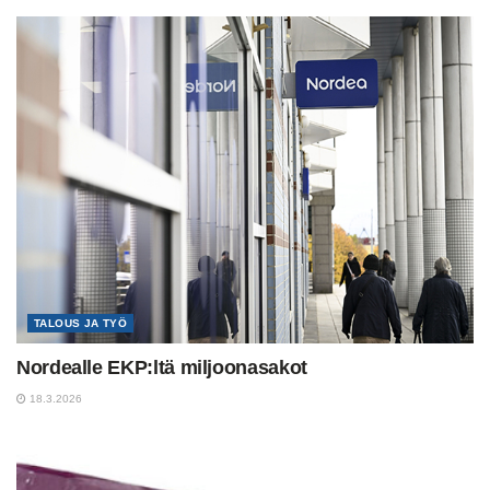
TALOUS JA TYÖ
Nordealle EKP:ltä miljoonasakot
18.3.2026