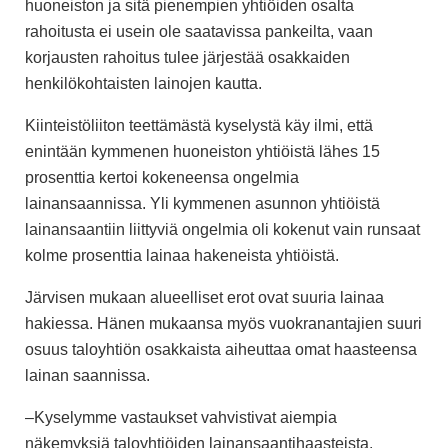
huoneiston ja sitä pienempien yhtiöiden osalta
rahoitusta ei usein ole saatavissa pankeilta, vaan
korjausten rahoitus tulee järjestää osakkaiden
henkilökohtaisten lainojen kautta.
Kiinteistöliiton teettämästä kyselystä käy ilmi, että
enintään kymmenen huoneiston yhtiöistä lähes 15
prosenttia kertoi kokeneensa ongelmia
lainansaannissa. Yli kymmenen asunnon yhtiöistä
lainansaantiin liittyviä ongelmia oli kokenut vain runsaat
kolme prosenttia lainaa hakeneista yhtiöistä.
Järvisen mukaan
alueelliset erot ovat suuria lainaa
hakiessa. Hänen mukaansa myös vuokranantajien suuri
osuus taloyhtiön osakkaista aiheuttaa omat haasteensa
lainan saannissa.
–Kyselymme vastaukset vahvistivat aiempia
näkemyksiä taloyhtiöiden lainansaantihaasteista.