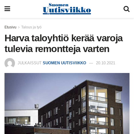
Etusivu
Talous ja työ
Harva taloyhtiö kerää varoja
tulevia remontteja varten
JULKAISSUT
SUOMEN UUTISVIIKKO
20.10.2021